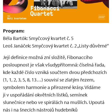
Program:
Béla Bartók: Smyčcový kvartet č. 5
Leoš Janáček: Smyčcový kvartet č. 2 „Listy důvěrné“
Její definice možná zní složitě, Fibonacciho
posloupnost je však všudypřítomná: číselná řada,
kde každé číslo vzniká součtem dvou předchozích
(1, 1, 2, 3, 5, 8, 13…) souvisí se zlatým řezem,
symbolem harmonie a přirozené krásy. Vídáme
ji v uspořádání okvětních lístků, semínek
slunečnice nebo ve spirálách na mušlích. Upoutá
nás i na šnecích nástrojů hudebníků