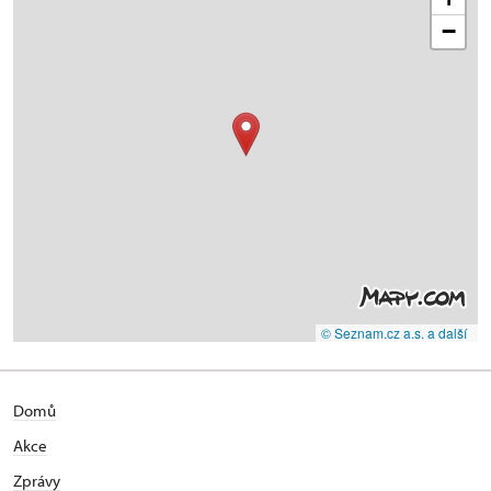
−
© Seznam.cz a.s. a další
Domů
Akce
Zprávy