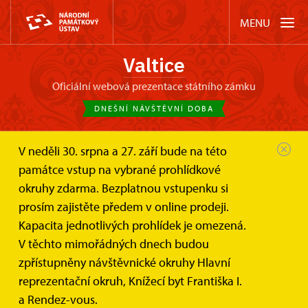
MENU
Valtice
oficiální webová prezentace státního zámku
DNEŠNÍ NÁVŠTĚVNÍ DOBA
V neděli 30. srpna a 27. září bude na této
Zámek Valtice
Akce
památce vstup na vybrané prohlídkové
Concentus Moraviae: Fibonacci Quartet v...
okruhy zdarma. Bezplatnou vstupenku si
prosím zajistěte předem v online prodeji.
Concentus Moraviae: Fibonacci
Kapacita jednotlivých prohlídek je omezená.
Quartet v divadle zámku Valtice
V těchto mimořádných dnech budou
zpřístupněny návštěvnické okruhy Hlavní
reprezentační okruh, Knížecí byt Františka I.
a Rendez-vous.