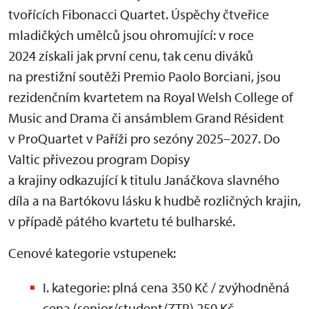
tvořících Fibonacci Quartet. Úspěchy čtveřice
mladičkých umělců jsou ohromující: v roce
2024 získali jak první cenu, tak cenu diváků
na prestižní soutěži Premio Paolo Borciani, jsou
rezidenčním kvartetem na Royal Welsh College of
Music and Drama či ansámblem Grand Résident
v ProQuartet v Paříži pro sezóny 2025–2027. Do
Valtic přivezou program Dopisy
a krajiny odkazující k titulu Janáčkova slavného
díla a na Bartókovu lásku k hudbě rozličných krajin,
v případě pátého kvartetu té bulharské.
Cenové kategorie vstupenek:
I. kategorie: plná cena 350 Kč / zvýhodněná
cena (senior/student/ZTP) 250 Kč.