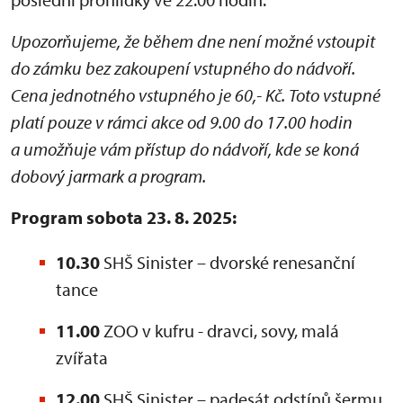
Upozorňujeme, že během dne není možné vstoupit
do zámku bez zakoupení vstupného do nádvoří.
Cena jednotného vstupného je 60,- Kč. Toto vstupné
platí pouze v rámci akce od 9.00 do 17.00 hodin
a umožňuje vám přístup do nádvoří, kde se koná
dobový jarmark a program.
Program sobota 23. 8. 2025:
10.30
SHŠ Sinister – dvorské renesanční
tance
11.00
ZOO v kufru - dravci, sovy, malá
zvířata
12.00
SHŠ Sinister – padesát odstínů šermu