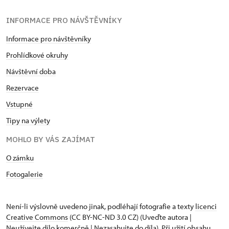
INFORMACE PRO NÁVŠTĚVNÍKY
Informace pro návštěvníky
Prohlídkové okruhy
Návštěvní doba
Rezervace
Vstupné
Tipy na výlety
MOHLO BY VÁS ZAJÍMAT
O zámku
Fotogalerie
Není-li výslovně uvedeno jinak, podléhají fotografie a texty
licenci
Creative Commons
(CC BY-NC-ND 3.0 CZ) (Uveďte autora |
Neužívejte dílo komerčně | Nezasahujte do díla). Při užití obsahu