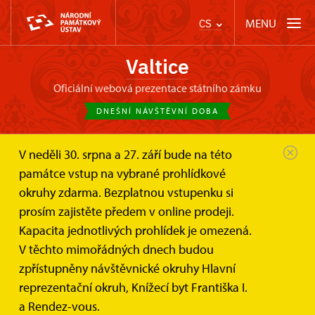
MENU
CS
Valtice
oficiální webová prezentace státního zámku
DNEŠNÍ NÁVŠTĚVNÍ DOBA
V neděli 30. srpna a 27. září bude na této
Zámek Valtice
Informace pro návštěvníky
památce vstup na vybrané prohlídkové
Návštěvní doba
okruhy zdarma. Bezplatnou vstupenku si
prosím zajistěte předem v online prodeji.
Návštěvní doba
Kapacita jednotlivých prohlídek je omezená.
V těchto mimořádných dnech budou
zpřístupněny návštěvnické okruhy Hlavní
reprezentační okruh, Knížecí byt Františka I.
a Rendez-vous.