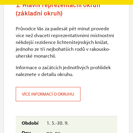
1. Hlavní reprezentační okruh
(základní okruh)
Průvodce Vás za padesát pět minut provede
více než dvaceti reprezentativními místnostmi
někdejší rezidence lichtenštejnských knížat,
jednoho ze tří nejbohatších rodů v rakousko-
uherské monarchii.
Informace o začátcích jednotlivých prohlídek
naleznete v detailu okruhu.
VÍCE INFORMACÍ O OKRUHU
1. 5.-30. 9.
po–ne