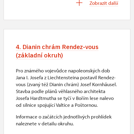
Zobrazit další
st
10.00 – 16.00
2. 11.-31. 12.
4. Dianin chrám Rendez-vous
uzavřen
(základní okruh)
Pro známého vojevůdce napoleonských dob
Jana I. Josefa z Liechtensteina postavil Rendez-
vous (zvaný též Dianin chrám) Josef Kornhäusel.
Stavba podle plánů věhlasného architekta
Josefa Hardtmutha se tyčí v Bořím lese nalevo
od silnice spojující Valtice a Poštornou.
Informace o začátcích jednotlivých prohlídek
naleznete v detailu okruhu.