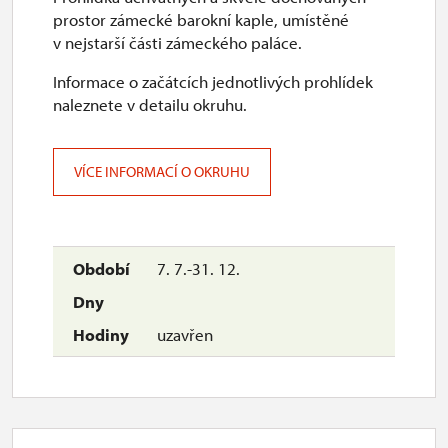
30. 10.
prostor zámecké barokní kaple, umístěné
pá
v nejstarší části zámeckého paláce.
10.00 – 15.00
Informace o začátcích jednotlivých prohlídek
naleznete v detailu okruhu.
1. 11.-31. 12.
VÍCE INFORMACÍ O OKRUHU
uzavřen
7. 7.-31. 12.
uzavřen