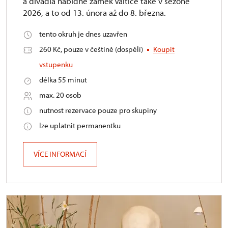
a divadla nabídne zámek Valtice také v sezóně
2026, a to od 13. února až do 8. března.
tento okruh je dnes uzavřen
260 Kč, pouze v češtině (dospělí)
Koupit
vstupenku
délka 55 minut
max. 20 osob
nutnost rezervace pouze pro skupiny
lze uplatnit permanentku
VÍCE INFORMACÍ