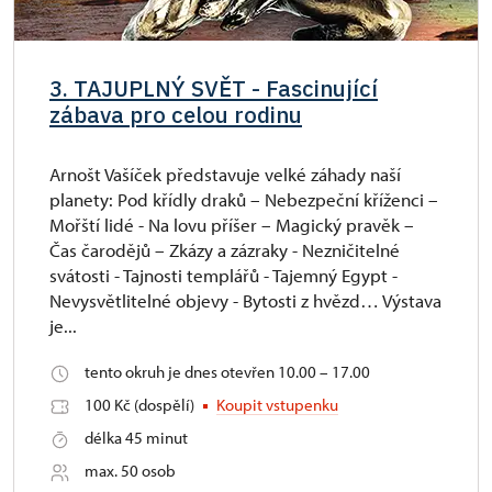
3. TAJUPLNÝ SVĚT - Fascinující
zábava pro celou rodinu
Arnošt Vašíček představuje velké záhady naší
planety: Pod křídly draků – Nebezpeční kříženci –
Mořští lidé - Na lovu příšer – Magický pravěk –
Čas čarodějů – Zkázy a zázraky - Nezničitelné
svátosti - Tajnosti templářů - Tajemný Egypt -
Nevysvětlitelné objevy - Bytosti z hvězd… Výstava
je...
tento okruh je dnes otevřen 10.00 – 17.00
100 Kč (dospělí)
Koupit vstupenku
délka 45 minut
max. 50 osob