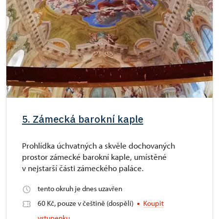
5. Zámecká barokní kaple
Prohlídka úchvatných a skvěle dochovaných
prostor zámecké barokní kaple, umístěné
v nejstarší části zámeckého paláce.
tento okruh je dnes uzavřen
60 Kč, pouze v češtině (dospělí)
Koupit
vstupenku