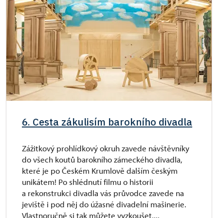
6. Cesta zákulisím barokního divadla
Zážitkový prohlídkový okruh zavede návštěvníky
do všech koutů barokního zámeckého divadla,
které je po Českém Krumlově dalším českým
unikátem! Po shlédnutí filmu o historii
a rekonstrukci divadla vás průvodce zavede na
jeviště i pod něj do úžasné divadelní mašinerie.
Vlastnoručně si tak můžete vyzkoušet,...