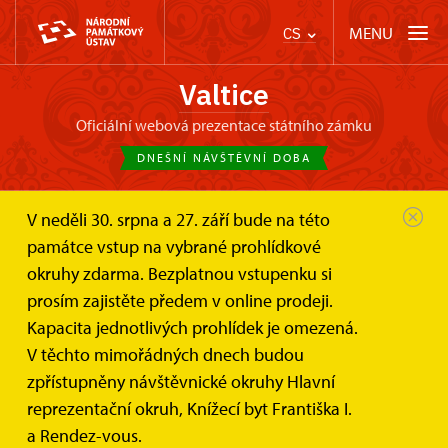
MENU
CS
Valtice
oficiální webová prezentace státního zámku
DNEŠNÍ NÁVŠTĚVNÍ DOBA
V neděli 30. srpna a 27. září bude na této
Zámek Valtice
Informace pro návštěvníky
památce vstup na vybrané prohlídkové
Prohlídkové okruhy
okruhy zdarma. Bezplatnou vstupenku si
prosím zajistěte předem v online prodeji.
Prohlídkové okruhy
Kapacita jednotlivých prohlídek je omezená.
V těchto mimořádných dnech budou
zpřístupněny návštěvnické okruhy Hlavní
reprezentační okruh, Knížecí byt Františka I.
a Rendez-vous.