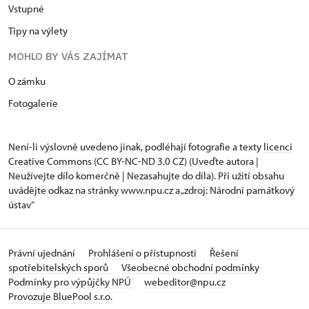
Vstupné
Tipy na výlety
MOHLO BY VÁS ZAJÍMAT
O zámku
Fotogalerie
Není-li výslovně uvedeno jinak, podléhají fotografie a texty
licenci
Creative Commons
(CC BY-NC-ND 3.0 CZ) (Uveďte autora |
Neužívejte dílo komerčně | Nezasahujte do díla). Při užití obsahu
uvádějte odkaz na stránky www.npu.cz a „zdroj: Národní památkový
ústav“
Právní ujednání
Prohlášení o přístupnosti
Řešení
spotřebitelských sporů
Všeobecné obchodní podmínky
Podmínky pro výpůjčky NPÚ
webeditor@npu.cz
Provozuje BluePool s.r.o.