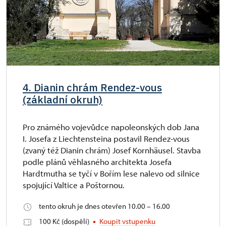
4. Dianin chrám Rendez-vous
(základní okruh)
Pro známého vojevůdce napoleonských dob Jana
I. Josefa z Liechtensteina postavil Rendez-vous
(zvaný též Dianin chrám) Josef Kornhäusel. Stavba
podle plánů věhlasného architekta Josefa
Hardtmutha se tyčí v Bořím lese nalevo od silnice
spojující Valtice a Poštornou.
tento okruh je dnes otevřen 10.00 – 16.00
100 Kč (dospělí)
Koupit vstupenku