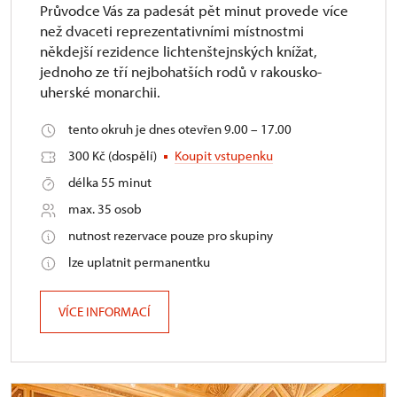
Průvodce Vás za padesát pět minut provede více
než dvaceti reprezentativními místnostmi
někdejší rezidence lichtenštejnských knížat,
jednoho ze tří nejbohatších rodů v rakousko-
uherské monarchii.
tento okruh je dnes otevřen 9.00 – 17.00
300 Kč (dospělí)
Koupit vstupenku
délka 55 minut
max. 35 osob
nutnost rezervace pouze pro skupiny
lze uplatnit permanentku
VÍCE INFORMACÍ