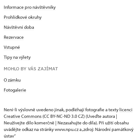
Informace pro návštěvníky
Prohlídkové okruhy
Návštěvní doba
Rezervace
Vstupné
Tipy na výlety
MOHLO BY VÁS ZAJÍMAT
O zámku
Fotogalerie
Není-li výslovně uvedeno jinak, podléhají fotografie a texty
licenci
Creative Commons
(CC BY-NC-ND 3.0 CZ) (Uveďte autora |
Neužívejte dílo komerčně | Nezasahujte do díla). Při užití obsahu
uvádějte odkaz na stránky www.npu.cz a „zdroj: Národní památkový
ústav“