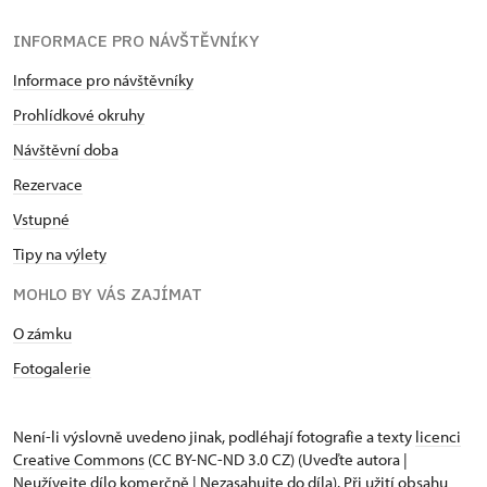
INFORMACE PRO NÁVŠTĚVNÍKY
Informace pro návštěvníky
Prohlídkové okruhy
Návštěvní doba
Rezervace
Vstupné
Tipy na výlety
MOHLO BY VÁS ZAJÍMAT
O zámku
Fotogalerie
Není-li výslovně uvedeno jinak, podléhají fotografie a texty
licenci
Creative Commons
(CC BY-NC-ND 3.0 CZ) (Uveďte autora |
Neužívejte dílo komerčně | Nezasahujte do díla). Při užití obsahu