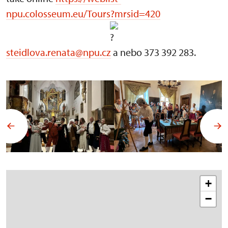
npu.colosseum.eu/Tours?mrsid=420
steidlova.renata@npu.cz
a nebo 373 392 283.
+
−