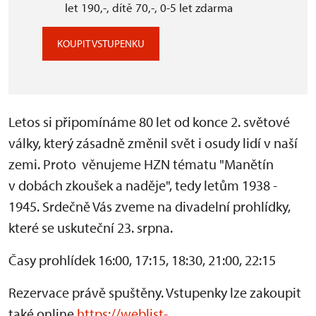
let 190,-, dítě 70,-, 0-5 let zdarma
KOUPIT VSTUPENKU
Letos si připomínáme 80 let od konce 2. světové
války, který zásadně změnil svět i osudy lidí v naší
zemi. Proto věnujeme HZN tématu "Manětín
v dobách zkoušek a naděje", tedy letům 1938 -
1945. Srdečně Vás zveme na divadelní prohlídky,
které se uskuteční 23. srpna.
Časy prohlídek 16:00, 17:15, 18:30, 21:00, 22:15
Rezervace právě spuštěny
. Vstupenky lze zakoupit
také online
https://weblist-