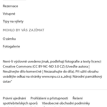
Rezervace
Vstupné
Tipy na výlety
MOHLO BY VÁS ZAJÍMAT
O zámku
Fotogalerie
Není-li výslovně uvedeno jinak, podléhají fotografie a texty
licenci
Creative Commons
(CC BY-NC-ND 3.0 CZ) (Uveďte autora |
Neužívejte dílo komerčně | Nezasahujte do díla). Při užití obsahu
uvádějte odkaz na stránky www.npu.cz a „zdroj: Národní památkový
ústav“
Právní ujednání
Prohlášení o přístupnosti
Řešení
spotřebitelských sporů
Všeobecné obchodní podmínky