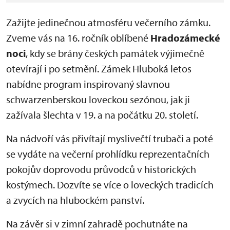
Zažijte jedinečnou atmosféru večerního zámku.
Zveme vás na 16. ročník oblíbené
Hradozámecké
noci
, kdy se brány českých památek výjimečně
otevírají i po setmění. Zámek Hluboká letos
nabídne program inspirovaný slavnou
schwarzenberskou loveckou sezónou, jak ji
zažívala šlechta v 19. a na počátku 20. století.
Na nádvoří vás přivítají myslivečtí trubači a poté
se vydáte na večerní prohlídku reprezentačních
pokojův doprovodu průvodců v historických
kostýmech. Dozvíte se více o loveckých tradicích
a zvycích na hlubockém panství.
Na závěr si v zimní zahradě pochutnáte na