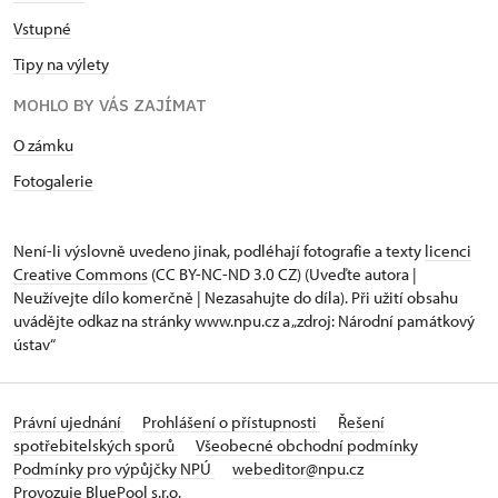
Vstupné
Tipy na výlety
MOHLO BY VÁS ZAJÍMAT
O zámku
Fotogalerie
Není-li výslovně uvedeno jinak, podléhají fotografie a texty
licenci
Creative Commons
(CC BY-NC-ND 3.0 CZ) (Uveďte autora |
Neužívejte dílo komerčně | Nezasahujte do díla). Při užití obsahu
uvádějte odkaz na stránky www.npu.cz a „zdroj: Národní památkový
ústav“
Právní ujednání
Prohlášení o přístupnosti
Řešení
spotřebitelských sporů
Všeobecné obchodní podmínky
Podmínky pro výpůjčky NPÚ
webeditor@npu.cz
Provozuje BluePool s.r.o.