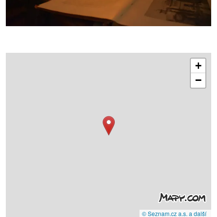
+
−
© Seznam.cz a.s. a další