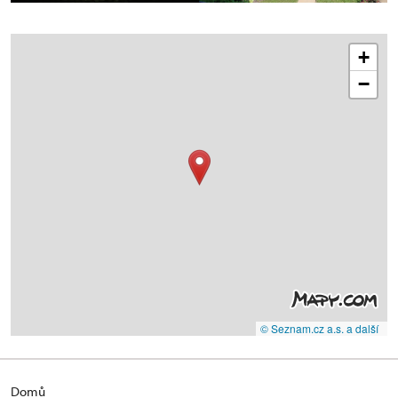
+
−
© Seznam.cz a.s. a další
Domů