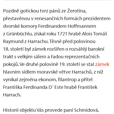
Pozdně gotickou tvrz pánů ze Žerotína,
přestavěnou v renesančních formách prezidentem
dvorské komory Ferdinandem Hoffmannem
z Grünbüchlu, získal roku 1721 hrabě Alois Tomáš
Raymund z Harrachu. Těsně před polovinou
18. století byl zámek rozšířen o rozsáhlý barokní
trakt s velkým sálem a řadou reprezentačních
pokojů. Ve druhé polovině 19. století se stal
zámek
hlavním sídlem moravské větve Harrachů, z níž
vynikal zejména ekonom, filantrop a přítel
Františka Ferdinanda D´ Este hrabě František
Harrach.
Historií objektu Vás provede paní Schmidová,