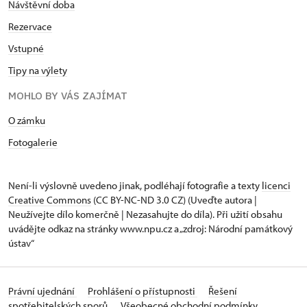
Návštěvní doba
Rezervace
Vstupné
Tipy na výlety
MOHLO BY VÁS ZAJÍMAT
O zámku
Fotogalerie
Není-li výslovně uvedeno jinak, podléhají fotografie a texty
licenci
Creative Commons
(CC BY-NC-ND 3.0 CZ) (Uveďte autora |
Neužívejte dílo komerčně | Nezasahujte do díla). Při užití obsahu
uvádějte odkaz na stránky www.npu.cz a „zdroj: Národní památkový
ústav“
Právní ujednání
Prohlášení o přístupnosti
Řešení
spotřebitelských sporů
Všeobecné obchodní podmínky