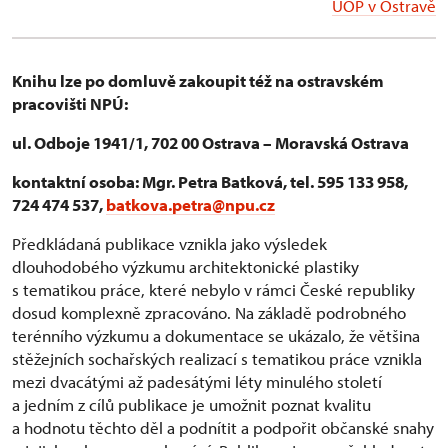
ÚOP v Ostravě
Knihu lze po domluvě zakoupit též na ostravském
pracovišti NPÚ:
ul. Odboje 1941/1, 702 00 Ostrava – Moravská Ostrava
kontaktní osoba: Mgr. Petra Batková, tel. 595 133 958,
724 474 537,
batkova.petra@npu.cz
Předkládaná publikace vznikla jako výsledek
dlouhodobého výzkumu architektonické plastiky
s tematikou práce, které nebylo v rámci České republiky
dosud komplexně zpracováno. Na základě podrobného
terénního výzkumu a dokumentace se ukázalo, že většina
stěžejních sochařských realizací s tematikou práce vznikla
mezi dvacátými až padesátými léty minulého století
a jedním z cílů publikace je umožnit poznat kvalitu
a hodnotu těchto děl a podnítit a podpořit občanské snahy