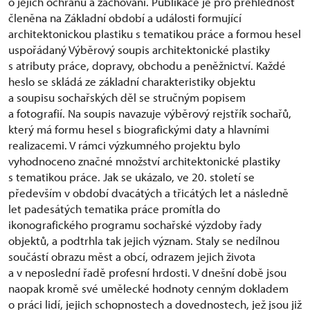
o jejich ochranu a zachování. Publikace je pro přehlednost
členěna na Základní období a události formující
architektonickou plastiku s tematikou práce a formou hesel
uspořádaný Výběrový soupis architektonické plastiky
s atributy práce, dopravy, obchodu a peněžnictví. Každé
heslo se skládá ze základní charakteristiky objektu
a soupisu sochařských děl se stručným popisem
a fotografií. Na soupis navazuje výběrový rejstřík sochařů,
který má formu hesel s biografickými daty a hlavními
realizacemi. V rámci výzkumného projektu bylo
vyhodnoceno značné množství architektonické plastiky
s tematikou práce. Jak se ukázalo, ve 20. století se
především v období dvacátých a třicátých let a následně
let padesátých tematika práce promítla do
ikonografického programu sochařské výzdoby řady
objektů, a podtrhla tak jejich význam. Staly se nedílnou
součástí obrazu měst a obcí, odrazem jejich života
a v neposlední řadě profesní hrdosti. V dnešní době jsou
naopak kromě své umělecké hodnoty cenným dokladem
o práci lidí, jejich schopnostech a dovednostech, jež jsou již