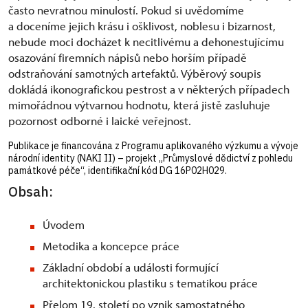
často nevratnou minulostí. Pokud si uvědomíme
a doceníme jejich krásu i ošklivost, noblesu i bizarnost,
nebude moci docházet k necitlivému a dehonestujícímu
osazování firemních nápisů nebo horším případě
odstraňování samotných artefaktů. Výběrový soupis
dokládá ikonografickou pestrost a v některých případech
mimořádnou výtvarnou hodnotu, která jistě zasluhuje
pozornost odborné i laické veřejnost.
Publikace je financována z Programu aplikovaného výzkumu a vývoje
národní identity (NAKI II) – projekt „Průmyslové dědictví z pohledu
památkové péče“, identifikační kód DG 16P02H029.
Obsah:
Úvodem
Metodika a koncepce práce
Základní období a události formující
architektonickou plastiku s tematikou práce
Přelom 19. století po vznik samostatného