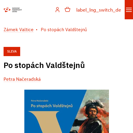
label_lng_switch_de
Zámek Valtice
Po stopách Valdštejnů
SLEVA
Po stopách Valdštejnů
Petra Načeradská