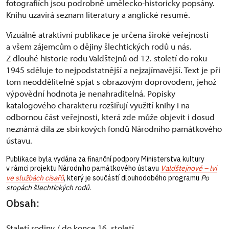
fotografiích jsou podrobně umělecko-historicky popsány.
Knihu uzavírá seznam literatury a anglické resumé.
Vizuálně atraktivní publikace je určena široké veřejnosti
a všem zájemcům o dějiny šlechtických rodů u nás.
Z dlouhé historie rodu Valdštejnů od 12. století do roku
1945 sděluje to nejpodstatnější a nejzajímavější. Text je při
tom neoddělitelně spjat s obrazovým doprovodem, jehož
výpovědní hodnota je nenahraditelná. Popisky
katalogového charakteru rozšiřují využití knihy i na
odbornou část veřejnosti, která zde může objevit i dosud
neznámá díla ze sbírkových fondů Národního památkového
ústavu.
Publikace byla vydána za finanční podpory Ministerstva kultury
v rámci projektu Národního památkového ústavu
Valdštejnové – lvi
ve službách císařů
, který je součástí dlouhodobého programu
Po
stopách šlechtických rodů
.
Obsah:
Staletí rodiny / do konce 16. století