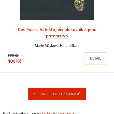
Des Fours. Valdštejnův plukovník a jeho
potomstvo
Marie Mžyková, Harald Skala
590 Kč
DETAIL
400 Kč
ZPĚT NA PŘEHLED PRODUKTŮ
Prohlédněte si naše
obchodní podmínky