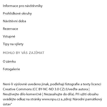
Informace pro návštěvníky
Prohlídkové okruhy
Návštěvní doba
Rezervace
Vstupné
Tipy na výlety
MOHLO BY VÁS ZAJÍMAT
O zámku
Fotogalerie
Není-li výslovně uvedeno jinak, podléhají fotografie a texty
licenci
Creative Commons
(CC BY-NC-ND 3.0 CZ) (Uveďte autora |
Neužívejte dílo komerčně | Nezasahujte do díla). Při užití obsahu
uvádějte odkaz na stránky www.npu.cz a „zdroj: Národní památkový
ústav“