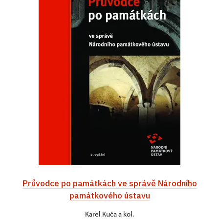
Průvodce po památkách ve správě Národního
památkového ústavu
Karel Kuča a kol.