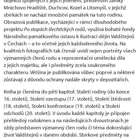
objektů spojených s jejich jménem, především zámky
Mnichovo Hradiště, Duchcov, Kozel a Litomyšl, v jejichž
sbírkách se nachází množství památek na tuto rodinu.
Obrazová publikace, vycházející v rámci dlouhodobého
projektu
Po stopách šlechtických rodů
, využívá bohaté fondy
Národního památkového ústavu k ilustraci dějin Valdštejnů
v Čechách – a to včetně jejich každodenního života. Na
kvalitních fotografiích tak čtenář uvidí nejen portréty všech
významných členů rodu a reprezentační umělecká díla
z jejich majetku, ale i předměty zcela soukromého
charakteru. Většina je publikována vůbec poprvé a některé
zůstávají z důvodu ochrany nadále skryty v depozitářích.
Kniha je členěna do pěti kapitol: Staletí rodiny (do konce
16. století), Století vzestupu (17. století), Století štědrosti
(18. století), Století konfrontace (19. století) a Století
odchodů (20. století). V úvodu každé kapitoly je připojen
přehledný rodokmen a na následujících dvoustranách je
vždy představen významný člen rodu či téma dokreslující
život Valdštejnů v daném období. Sbírkové předměty na