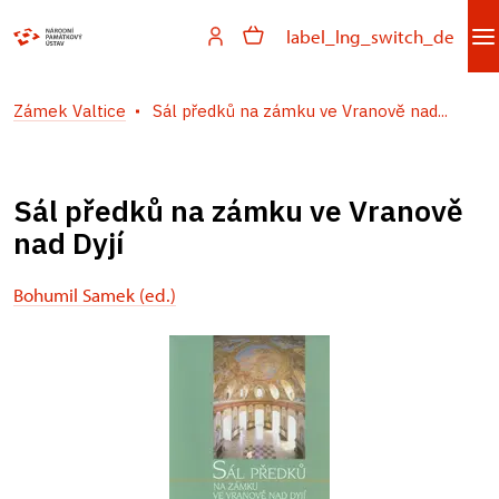
label_lng_switch_de
Zámek Valtice
Sál předků na zámku ve Vranově nad...
Sál předků na zámku ve Vranově
nad Dyjí
Bohumil Samek (ed.)