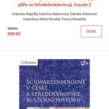
pilíře ve Středočeském kraji. Svazek 2
Vratislav Nejedlý, Kateřina Adamcová, Zdenka Gláserová
Lebedová, Viktor Kovařík, Pavel Zahradník
900 Kč
DETAIL
300 Kč