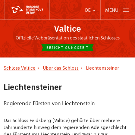
MENU
DE
Valtice
offizielle Webpräsentation des staatlichen Schlosses
BESICHTIGUNGSZEIT
Schloss Valtice
Über das Schloss
Liechtensteiner
Liechtensteiner
Regierende Fürsten von Liechtenstein
Das Schloss Feldsberg (Valtice) gehörte über mehrere
Jahrhunderte hinweg dem regierenden Adelsgeschlecht
des Fürstentums Liechtenstein, und zwar bis zur