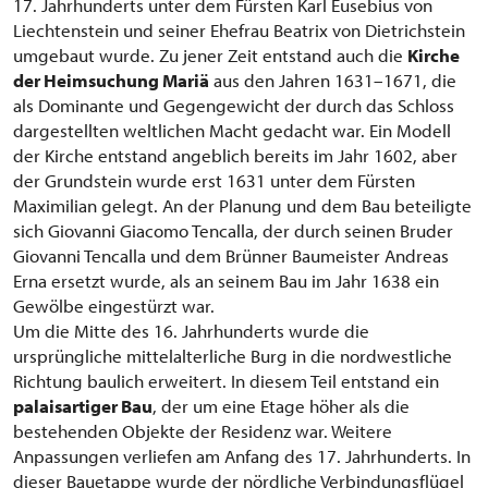
17. Jahrhunderts unter dem Fürsten Karl Eusebius von
Liechtenstein und seiner Ehefrau Beatrix von Dietrichstein
umgebaut wurde. Zu jener Zeit entstand auch die
Kirche
der Heimsuchung Mariä
aus den Jahren 1631–1671, die
als Dominante und Gegengewicht der durch das Schloss
dargestellten weltlichen Macht gedacht war. Ein Modell
der Kirche entstand angeblich bereits im Jahr 1602, aber
der Grundstein wurde erst 1631 unter dem Fürsten
Maximilian gelegt. An der Planung und dem Bau beteiligte
sich Giovanni Giacomo Tencalla, der durch seinen Bruder
Giovanni Tencalla und dem Brünner Baumeister Andreas
Erna ersetzt wurde, als an seinem Bau im Jahr 1638 ein
Gewölbe eingestürzt war.
Um die Mitte des 16. Jahrhunderts wurde die
ursprüngliche mittelalterliche Burg in die nordwestliche
Richtung baulich erweitert. In diesem Teil entstand ein
palaisartiger Bau
, der um eine Etage höher als die
bestehenden Objekte der Residenz war. Weitere
Anpassungen verliefen am Anfang des 17. Jahrhunderts. In
dieser Bauetappe wurde der nördliche Verbindungsflügel