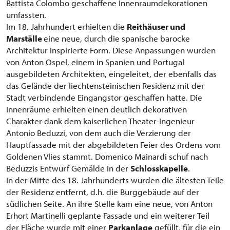
Battista Colombo geschaffene Innenraumdekorationen
umfassten.
Im 18. Jahrhundert erhielten die
Reithäuser und
Marställe
eine neue, durch die spanische barocke
Architektur inspirierte Form. Diese Anpassungen wurden
von Anton Ospel, einem in Spanien und Portugal
ausgebildeten Architekten, eingeleitet, der ebenfalls das
das Gelände der liechtensteinischen Residenz mit der
Stadt verbindende Eingangstor geschaffen hatte. Die
Innenräume erhielten einen deutlich dekorativen
Charakter dank dem kaiserlichen Theater-Ingenieur
Antonio Beduzzi, von dem auch die Verzierung der
Hauptfassade mit der abgebildeten Feier des Ordens vom
Goldenen Vlies stammt. Domenico Mainardi schuf nach
Beduzzis Entwurf Gemälde in der
Schlosskapelle
.
In der Mitte des 18. Jahrhunderts wurden die ältesten Teile
der Residenz entfernt, d.h. die Burggebäude auf der
südlichen Seite. An ihre Stelle kam eine neue, von Anton
Erhort Martinelli geplante Fassade und ein weiterer Teil
der Fläche wurde mit einer
Parkanlage
gefüllt, für die ein