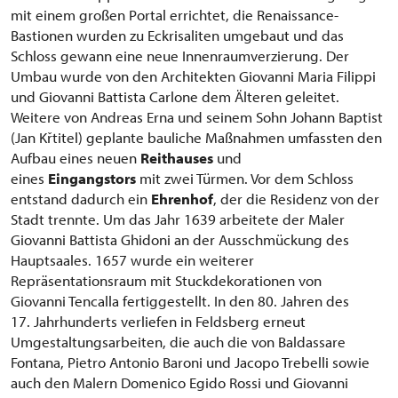
mit einem großen Portal errichtet, die Renaissance-
Bastionen wurden zu Eckrisaliten umgebaut und das
Schloss gewann eine neue Innenraumverzierung. Der
Umbau wurde von den Architekten Giovanni Maria Filippi
und Giovanni Battista Carlone dem Älteren geleitet.
Weitere von Andreas Erna und seinem Sohn Johann Baptist
(Jan Křtitel) geplante bauliche Maßnahmen umfassten den
Aufbau eines neuen
Reithauses
und
eines
Eingangstors
mit zwei Türmen. Vor dem Schloss
entstand dadurch ein
Ehrenhof
, der die Residenz von der
Stadt trennte. Um das Jahr 1639 arbeitete der Maler
Giovanni Battista Ghidoni an der Ausschmückung des
Hauptsaales. 1657 wurde ein weiterer
Repräsentationsraum mit Stuckdekorationen von
Giovanni Tencalla fertiggestellt. In den 80. Jahren des
17. Jahrhunderts verliefen in Feldsberg erneut
Umgestaltungsarbeiten, die auch die von Baldassare
Fontana, Pietro Antonio Baroni und Jacopo Trebelli sowie
auch den Malern Domenico Egido Rossi und Giovanni