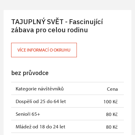
osob)
Karta zaměstnance s QR kódem MK
zdarma
TAJUPLNÝ SVĚT - Fascinující
ČR *
zábava pro celou rodinu
Průkaz ICOMOS *
zdarma
Celoroční volné vstupenky vydané
zdarma
VÍCE INFORMACÍ O OKRUHU
NPÚ
Jednorázové vstupenky vydané NPÚ
zdarma
bez průvodce
Průkaz zaměstnance NPÚ (+ až 3
zdarma
rodinní příslušníci)
Kategorie návštěvníků
Cena
Průkaz Náš člověk *
zdarma
Dospělí od 25 do 64 let
100 Kč
* Platí pouze pro jednu osobu
zdarma
Senioři 65+
80 Kč
(držitele průkazu)
Mládež od 18 do 24 let
80 Kč