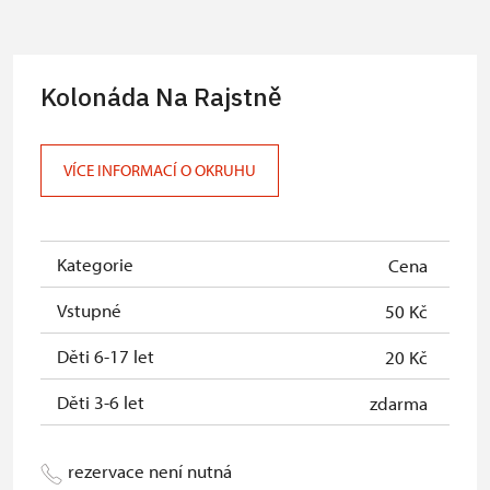
Průvodce organizované skupiny (1
zdarma
osoba pro celou skupinu min. 15
osob)
Kolonáda Na Rajstně
Karta zaměstnance s QR kódem MK
neposkytuje se
ČR *
VÍCE INFORMACÍ O OKRUHU
Průkaz ICOMOS *
neposkytuje se
Celoroční volné vstupenky vydané
zdarma
NPÚ
Kategorie
Cena
Jednorázové vstupenky vydané NPÚ
zdarma
Vstupné
50 Kč
Průkaz zaměstnance NPÚ (+ až 3
zdarma
Děti 6-17 let
20 Kč
rodinní příslušníci)
Děti 3-6 let
zdarma
Průkaz Náš člověk *
zdarma
* Platí pouze pro jednu osobu
rezervace není nutná