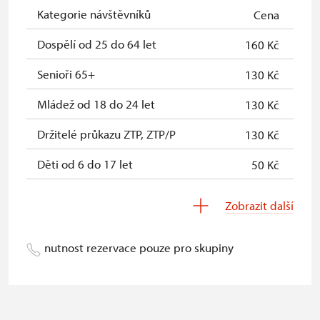
Kategorie návštěvníků
Cena
Dospělí od 25 do 64 let
160 Kč
Senioři 65+
130 Kč
Mládež od 18 do 24 let
130 Kč
Držitelé průkazu ZTP, ZTP/P
130 Kč
Děti od 6 do 17 let
50 Kč
Děti do 5 let
zdarma
Zobrazit další
Průvodce držitele průkazu ZTP/P
zdarma
nutnost rezervace pouze pro skupiny
Pedagogický dozor (pro školní
zdarma
skupiny 1 osoba na 15 dětí)
Průvodce organizované skupiny (1
zdarma
osoba pro celou skupinu min. 15