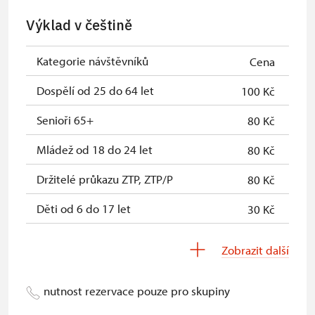
NPÚ
Výklad v češtině
Jednorázové vstupenky vydané NPÚ
zdarma
Kategorie návštěvníků
Cena
Průkaz zaměstnance NPÚ (+ až 3
zdarma
rodinní příslušníci)
Dospělí od 25 do 64 let
100 Kč
Průkaz Náš člověk *
zdarma
Senioři 65+
80 Kč
* Platí pouze pro jednu osobu
Mládež od 18 do 24 let
80 Kč
(držitele průkazu)
Držitelé průkazu ZTP, ZTP/P
80 Kč
Děti od 6 do 17 let
30 Kč
Děti do 5 let
zdarma
Zobrazit další
Průvodce držitele průkazu ZTP/P
zdarma
nutnost rezervace pouze pro skupiny
Pedagogický dozor (pro školní
zdarma
skupiny 1 osoba na 15 dětí)