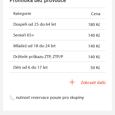
Prohlídka bez průvodce
Jednorázové vstupenky vydané NPÚ
zdarma
Kategorie
Cena
Průkaz zaměstnance NPÚ (+ až 3
zdarma
rodinní příslušníci)
Dospělí od 25 do 64 let
180 Kč
Průkaz Náš člověk *
zdarma
Senioři 65+
140 Kč
* Platí pouze pro jednu osobu
Mládež od 18 do 24 let
140 Kč
(držitele průkazu)
Držitelé průkazu ZTP, ZTP/P
140 Kč
Děti od 6 do 17 let
50 Kč
Děti do 5 let
zdarma
Zobrazit další
Pedagogický dozor (pro školní
zdarma
skupiny 1 osoba na 15 dětí)
nutnost rezervace pouze pro skupiny
Průvodce organizované skupiny (1
zdarma
osoba pro celou skupinu min. 15