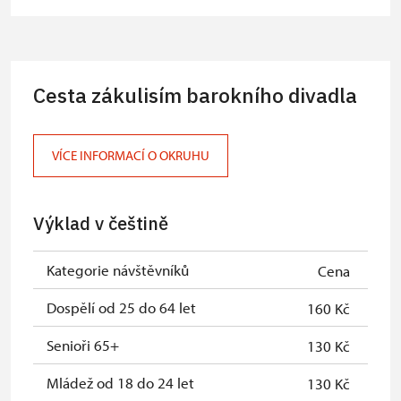
Průvodce organizované skupiny (1
zdarma
osoba pro celou skupinu min. 15
osob)
Cesta zákulisím barokního divadla
Karta zaměstnance s QR kódem MK
zdarma
ČR *
VÍCE INFORMACÍ O OKRUHU
Průkaz ICOMOS *
zdarma
Celoroční volné vstupenky vydané
zdarma
Výklad v češtině
NPÚ
Jednorázové vstupenky vydané NPÚ
zdarma
Kategorie návštěvníků
Cena
Průkaz zaměstnance NPÚ (+ až 3
zdarma
Dospělí od 25 do 64 let
160 Kč
rodinní příslušníci)
Senioři 65+
130 Kč
Průkaz Náš člověk *
zdarma
Mládež od 18 do 24 let
130 Kč