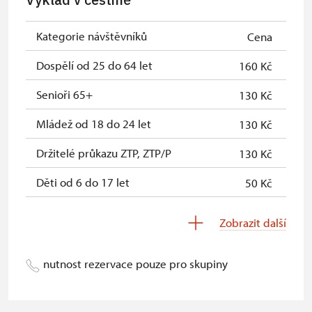
Kategorie návštěvníků
Cena
Dospělí od 25 do 64 let
160 Kč
Senioři 65+
130 Kč
Mládež od 18 do 24 let
130 Kč
Držitelé průkazu ZTP, ZTP/P
130 Kč
Děti od 6 do 17 let
50 Kč
Děti do 5 let
zdarma
Zobrazit další
Průvodce držitele průkazu ZTP/P
zdarma
nutnost rezervace pouze pro skupiny
Pedagogický dozor (pro školní
zdarma
skupiny 1 osoba na 15 dětí)