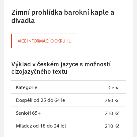
osob)
Zimní prohlídka barokní kaple a
Karta zaměstnance s QR kódem MK
divadla
zdarma
ČR *
Celoroční volné vstupenky vydané
zdarma
VÍCE INFORMACÍ O OKRUHU
NPÚ
Jednorázové vstupenky vydané NPÚ
zdarma
Výklad v českém jazyce s možností
cizojazyčného textu
Průkaz zaměstnance NPÚ (+ až 3
zdarma
rodinní příslušníci)
Kategorie
Cena
Průkaz Náš člověk *
zdarma
Dospělí od 25 do 64 le
260 Kč
* Platí pouze pro jednu osobu
(držitele průkazu)
Senioři 65+
210 Kč
Mládež od 18 do 24 let
210 Kč