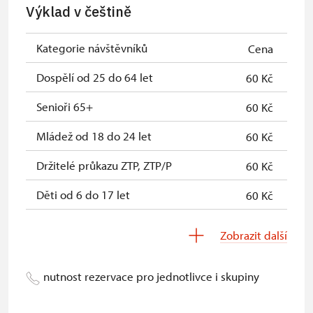
Celoroční volné vstupenky vydané
zdarma
Výklad v češtině
NPÚ
Jednorázové vstupenky vydané NPÚ
zdarma
Kategorie návštěvníků
Cena
Průkaz zaměstnance NPÚ (+ až 3
zdarma
Dospělí od 25 do 64 let
60 Kč
rodinní příslušníci)
Senioři 65+
60 Kč
Průkaz Náš člověk *
zdarma
Mládež od 18 do 24 let
60 Kč
* Platí pouze pro jednu osobu
Držitelé průkazu ZTP, ZTP/P
60 Kč
(držitele průkazu)
Děti od 6 do 17 let
60 Kč
Děti do 5 let
zdarma
Zobrazit další
Průvodce držitele průkazu ZTP/P
zdarma
nutnost rezervace pro jednotlivce i skupiny
Pedagogický dozor (pro školní
zdarma
skupiny 1 osoba na 15 dětí)