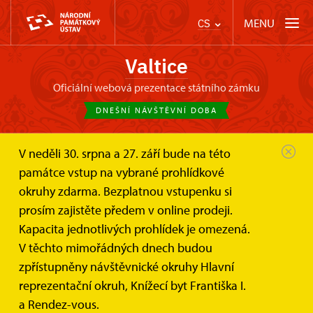
MENU
CS
Valtice
oficiální webová prezentace státního zámku
DNEŠNÍ NÁVŠTĚVNÍ DOBA
V neděli 30. srpna a 27. září bude na této
Zámek Valtice
Informace pro návštěvníky
Vstupné
památce vstup na vybrané prohlídkové
okruhy zdarma. Bezplatnou vstupenku si
Vstupné
prosím zajistěte předem v online prodeji.
Kapacita jednotlivých prohlídek je omezená.
Platební metody:
Platební karty
V těchto mimořádných dnech budou
zpřístupněny návštěvnické okruhy Hlavní
Hotovost
reprezentační okruh, Knížecí byt Františka I.
a Rendez-vous.