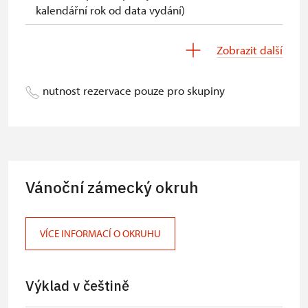
kalendářní rok od data vydání)
Skupinové vstupné (skupiny nad 20
Zobrazit další
osob):
skupina dospělých:
50 Kč /os.
nutnost rezervace pouze pro skupiny
skupina dětí (do 15 let), studentů
40 Kč /os.
(do 26 let), seniorů a držitelů průk.
ZTP a ZTP/P:
Vstupenky lze zakoupit pouze na
Vánoční zámecký okruh
místě, nikoli na pokladně zámku
Valtice.
VÍCE INFORMACÍ O OKRUHU
Výklad v češtině