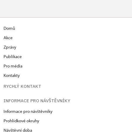
Průvodce organizované skupiny (1
zdarma
osoba pro celou skupinu min. 15
osob)
Karta zaměstnance s QR kódem MK
zdarma
Domů
ČR *
Akce
Celoroční volné vstupenky vydané
zdarma
Zprávy
NPÚ
Publikace
Jednorázové vstupenky vydané NPÚ
zdarma
Pro média
Kontakty
Průkaz zaměstnance NPÚ (+ až 3
zdarma
rodinní příslušníci)
RYCHLÝ KONTAKT
Průkaz Náš člověk *
zdarma
INFORMACE PRO NÁVŠTĚVNÍKY
* Platí pouze pro jednu osobu
Informace pro návštěvníky
(držitele průkazu)
Prohlídkové okruhy
Návštěvní doba