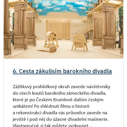
6. Cesta zákulisím barokního divadla
Zážitkový prohlídkový okruh zavede návštěvníky
do všech koutů barokního zámeckého divadla,
které je po Českém Krumlově dalším českým
unikátem! Po shlédnutí filmu o historii
a rekonstrukci divadla vás průvodce zavede na
jeviště i pod něj do úžasné divadelní mašinerie.
Vlastnoručně si tak můžete vyzkoušet,...