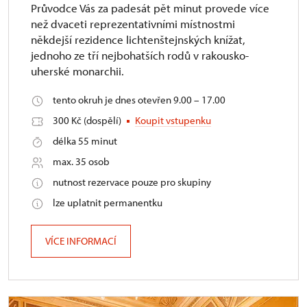
Průvodce Vás za padesát pět minut provede více
než dvaceti reprezentativními místnostmi
někdejší rezidence lichtenštejnských knížat,
jednoho ze tří nejbohatších rodů v rakousko-
uherské monarchii.
tento okruh je dnes otevřen 9.00 – 17.00
300 Kč (dospělí)
Koupit vstupenku
délka 55 minut
max. 35 osob
nutnost rezervace pouze pro skupiny
lze uplatnit permanentku
VÍCE INFORMACÍ