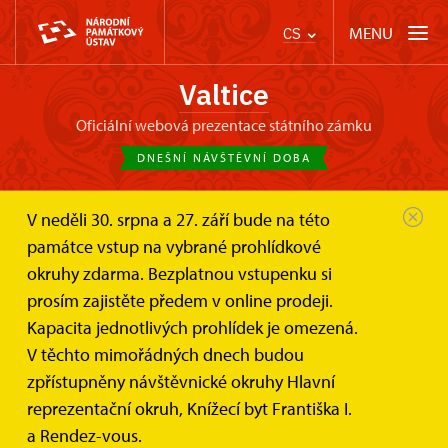
MENU
CS
Valtice
oficiální webová prezentace státního zámku
DNEŠNÍ NÁVŠTĚVNÍ DOBA
V neděli 30. srpna a 27. září bude na této
Zámek Valtice
Informace pro návštěvníky
památce vstup na vybrané prohlídkové
Prohlídkové okruhy
okruhy zdarma. Bezplatnou vstupenku si
prosím zajistěte předem v online prodeji.
Prohlídkové okruhy
Kapacita jednotlivých prohlídek je omezená.
V těchto mimořádných dnech budou
zpřístupněny návštěvnické okruhy Hlavní
reprezentační okruh, Knížecí byt Františka I.
a Rendez-vous.