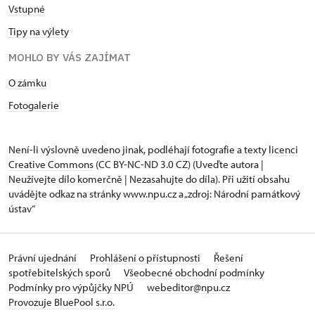
Vstupné
Tipy na výlety
MOHLO BY VÁS ZAJÍMAT
O zámku
Fotogalerie
Není-li výslovně uvedeno jinak, podléhají fotografie a texty
licenci
Creative Commons
(CC BY-NC-ND 3.0 CZ) (Uveďte autora |
Neužívejte dílo komerčně | Nezasahujte do díla). Při užití obsahu
uvádějte odkaz na stránky www.npu.cz a „zdroj: Národní památkový
ústav“
Právní ujednání
Prohlášení o přístupnosti
Řešení
spotřebitelských sporů
Všeobecné obchodní podmínky
Podmínky pro výpůjčky NPÚ
webeditor@npu.cz
Provozuje BluePool s.r.o.