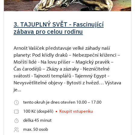
3. TAJUPLNÝ SVĚT - Fascinující
zábava pro celou rodinu
Arnošt Vašíček představuje velké záhady naší
planety: Pod křídly draků – Nebezpeční kříženci –
Mořští lidé - Na lovu příšer – Magický pravěk –
Čas čarodějů – Zkázy a zázraky - Nezničitelné
svátosti - Tajnosti templářů - Tajemný Egypt -
Nevysvětlitelné objevy - Bytosti z hvězd… Výstava
je...
tento okruh je dnes otevřen 10.00 – 17.00
100 Kč (dospělí)
Koupit vstupenku
délka 45 minut
max. 50 osob