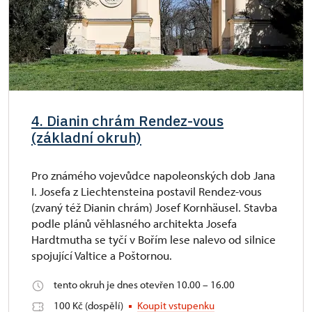
4. Dianin chrám Rendez-vous
(základní okruh)
Pro známého vojevůdce napoleonských dob Jana
I. Josefa z Liechtensteina postavil Rendez-vous
(zvaný též Dianin chrám) Josef Kornhäusel. Stavba
podle plánů věhlasného architekta Josefa
Hardtmutha se tyčí v Bořím lese nalevo od silnice
spojující Valtice a Poštornou.
tento okruh je dnes otevřen 10.00 – 16.00
100 Kč (dospělí)
Koupit vstupenku