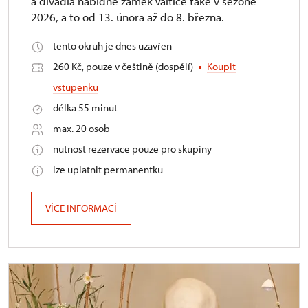
a divadla nabídne zámek Valtice také v sezóně
2026, a to od 13. února až do 8. března.
tento okruh je dnes uzavřen
260 Kč, pouze v češtině (dospělí)
Koupit
vstupenku
délka 55 minut
max. 20 osob
nutnost rezervace pouze pro skupiny
lze uplatnit permanentku
VÍCE INFORMACÍ