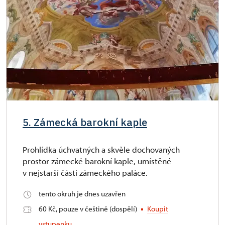
5. Zámecká barokní kaple
Prohlídka úchvatných a skvěle dochovaných
prostor zámecké barokní kaple, umístěné
v nejstarší části zámeckého paláce.
tento okruh je dnes uzavřen
60 Kč, pouze v češtině (dospělí)
Koupit
vstupenku