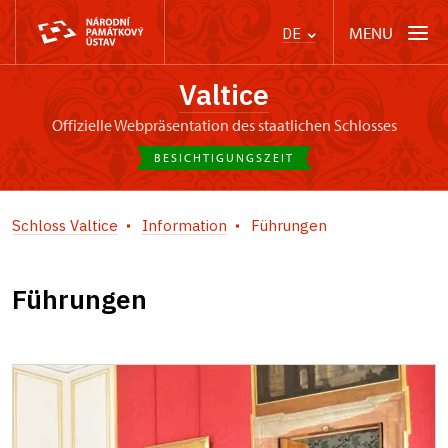
MENU
DE
Valtice
offizielle Webpräsentation des staatlichen Schlosses
BESICHTIGUNGSZEIT
Schloss Valtice
Information
Führungen
Führungen