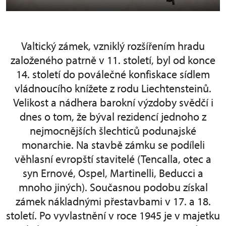
Valtický zámek, vzniklý rozšířením hradu
založeného patrně v 11. století, byl od konce
14. století do poválečné konfiskace sídlem
vládnoucího knížete z rodu Liechtensteinů.
Velikost a nádhera barokní výzdoby svědčí i
dnes o tom, že býval rezidencí jednoho z
nejmocnějších šlechticů podunajské
monarchie. Na stavbě zámku se podíleli
věhlasní evropští stavitelé (Tencalla, otec a
syn Ernové, Ospel, Martinelli, Beducci a
mnoho jiných). Současnou podobu získal
zámek nákladnými přestavbami v 17. a 18.
století. Po vyvlastnění v roce 1945 je v majetku