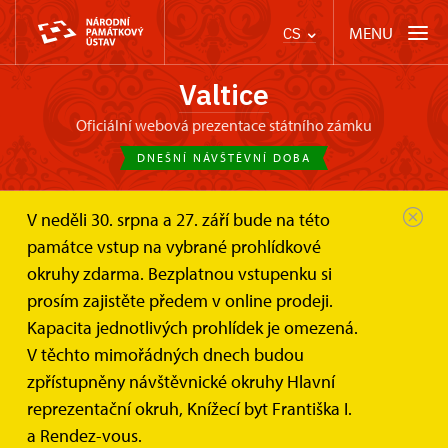
MENU
CS
Valtice
oficiální webová prezentace státního zámku
DNEŠNÍ NÁVŠTĚVNÍ DOBA
V neděli 30. srpna a 27. září bude na této
památce vstup na vybrané prohlídkové
okruhy zdarma. Bezplatnou vstupenku si
prosím zajistěte předem v online prodeji.
Kapacita jednotlivých prohlídek je omezená.
V těchto mimořádných dnech budou
zpřístupněny návštěvnické okruhy Hlavní
reprezentační okruh, Knížecí byt Františka I.
a Rendez-vous.