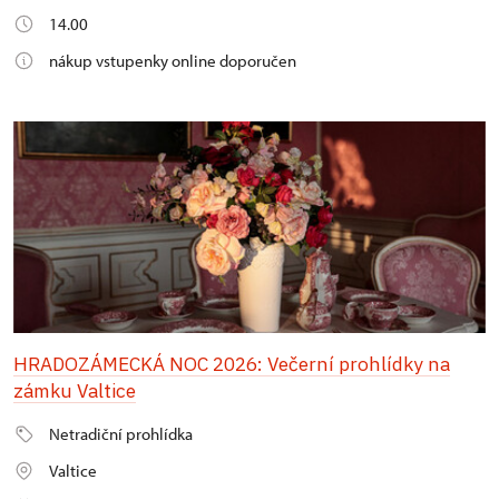
14.00
nákup vstupenky online doporučen
HRADOZÁMECKÁ NOC 2026: Večerní prohlídky na
zámku Valtice
Netradiční prohlídka
Valtice