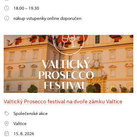
18.00 – 19.30
nákup vstupenky online doporučen
Valtický Prosecco festival na dvoře zámku Valtice
Společenské akce
Valtice
15. 8. 2026