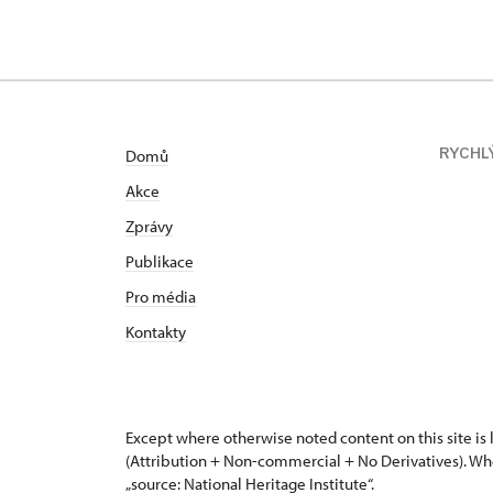
RYCHL
Domů
Akce
Zprávy
Publikace
Pro média
Kontakty
Except where otherwise noted content on this site i
(Attribution + Non-commercial + No Derivatives). Wh
„source: National Heritage Institute“.