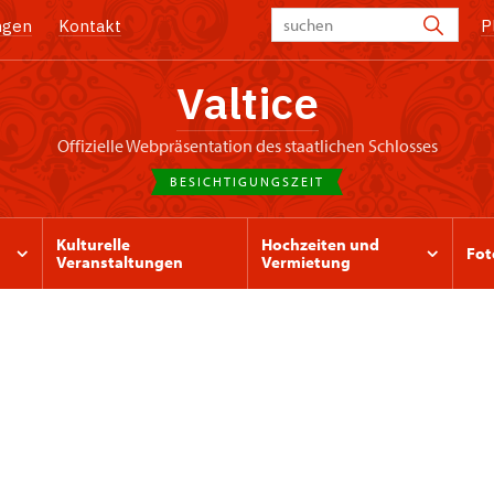
ngen
Kontakt
P
Valtice
offizielle Webpräsentation des staatlichen Schlosses
BESICHTIGUNGSZEIT
Kulturelle
Hochzeiten und
Fot
Veranstaltungen
Vermietung