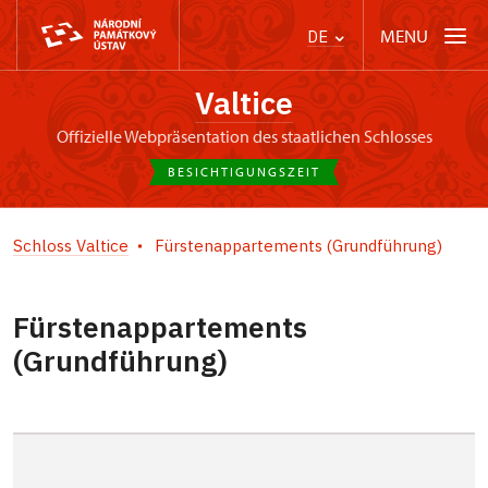
MENU
DE
Valtice
offizielle Webpräsentation des staatlichen Schlosses
BESICHTIGUNGSZEIT
Schloss Valtice
Fürstenappartements (Grundführung)
Fürstenappartements
(Grundführung)