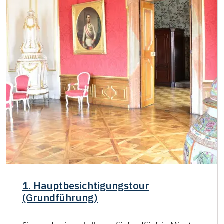
Inhaber der freien einmaligen
kostenlos
Eintrittskarte
NPÚ-Karte
kostenlos
"Náš člověk"-Karte *
kostenlos
* Freier Eintritt nur für den Karteninhaber
1. Hauptbesichtigungstour
(Grundführung)