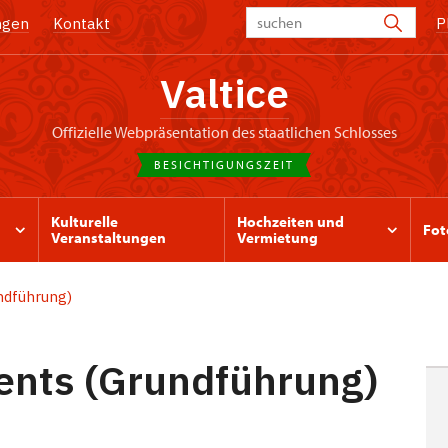
ngen
Kontakt
P
Valtice
offizielle Webpräsentation des staatlichen Schlosses
BESICHTIGUNGSZEIT
Kulturelle
Hochzeiten und
Fot
Veranstaltungen
Vermietung
ndführung)
ents (Grundführung)