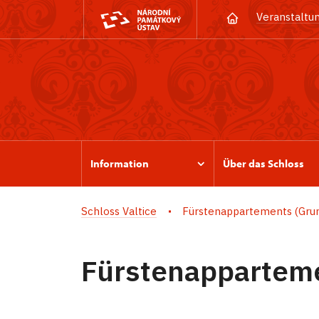
Veranstaltu
Information
Über das Schloss
Schloss Valtice
Fürstenappartements (Gru
Fürstenappartem