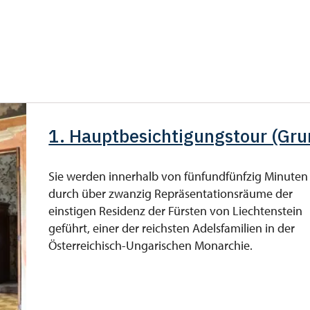
kostenlos
iedsausweis *
kostenlos
kostenlos
e
kostenlos
1. Hauptbesichtigungstour (Gr
kostenlos
kostenlos
Sie werden innerhalb von fünfundfünfzig Minuten
durch über zwanzig Repräsentationsräume der
einstigen Residenz der Fürsten von Liechtenstein
geführt, einer der reichsten Adelsfamilien in der
Österreichisch-Ungarischen Monarchie.