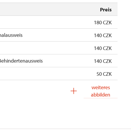
Preis
180 CZK
nalausweis
140 CZK
140 CZK
Behindertenausweis
140 CZK
50 CZK
kostenlos
weiteres
abbilden
kostenlos
 Schülern
kostenlos
ersonen
kostenlos