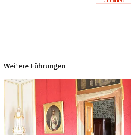
abbilden
NPÚ-Karte
kostenlos
"Náš člověk"-Karte*
kostenlos
Inhaber der Karte von Nationalmuseum*
X
Mitglieder von ICOMOS mit gültigem
X
Mitgliedsausweis*
Journalisten mit gültigem Presseausweis*
kostenlos
Weitere Führungen
* Freier Eintritt nur für den Karteninhaber