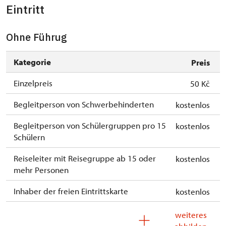
Eintritt
Ohne Führug
Kategorie
Preis
Einzelpreis
50 Kč
Begleitperson von Schwerbehinderten
kostenlos
Begleitperson von Schülergruppen pro 15
kostenlos
Schülern
Reiseleiter mit Reisegruppe ab 15 oder
kostenlos
mehr Personen
Inhaber der freien Eintrittskarte
kostenlos
Inhaber der freien Familienkarte
kostenlos
weiteres