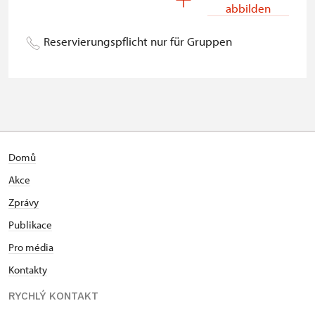
abbilden
Begleitperson von
kostenlos
Schwerbehinderten
Reservierungspflicht nur für Gruppen
Begleitperson von Schülergruppen
kostenlos
pro 15 Schülern
Reiseleiter mit Gruppe ab 15 oder
kostenlos
mehr Personen
MK ČR-Karte *
kostenlos
Domů
Akce
Mitglieder von ICOMOS mit
kostenlos
gültigem Mitgliedsausweis *
Zprávy
Publikace
Inhaber der freien Eintrittskarte
kostenlos
Pro média
Inhaber der freien einmaligen
kostenlos
Kontakty
Eintrittskarte
RYCHLÝ KONTAKT
NPÚ-Karte
kostenlos