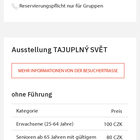
Schwerbehinderten
Reservierungspflicht nur für Gruppen
Begleitperson von Schülergruppen
kostenlos
pro 15 Schülern
Reiseleiter mit Gruppe ab 15 oder
kostenlos
mehr Personen
Ausstellung TAJUPLNÝ SVĚT
MK ČR-Karte *
kostenlos
Mitglieder von ICOMOS mit
kostenlos
MEHR INFORMATIONEN VON DER BESUCHERTRASSE
gültigem Mitgliedsausweis *
Inhaber der freien Eintrittskarte
kostenlos
ohne Führung
Inhaber der freien einmaligen
kostenlos
Eintrittskarte
Kategorie
Preis
NPÚ-Karte
kostenlos
Erwachsene (25-64 Jahre)
100 CZK
"Náš člověk"-Karte *
kostenlos
Senioren ab 65 Jahren mit gültigem
80 CZK