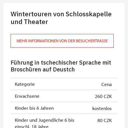
Reiseleiter mit Gruppe ab 15 oder
kostenlos
mehr Personen
Wintertouren von Schlosskapelle
MK ČR-Karte *
und Theater
kostenlos
Mitglieder von ICOMOS mit
kostenlos
gültigem Mitgliedsausweis *
MEHR INFORMATIONEN VON DER BESUCHERTRASSE
Inhaber der freien Eintrittskarte
kostenlos
Führung in tschechischer Sprache mit
Inhaber der freien einmaligen
kostenlos
Broschüren auf Deustch
Eintrittskarte
NPÚ-Karte
kostenlos
Kategorie
Cena
"Náš člověk"-Karte *
kostenlos
Erwachsene
260 CZK
* Freier Eintritt nur für den
Kinder bis 6 Jahren
kostenlos
Karteninhaber
Kinder und Jugendliche 6 bis
80 CZK
einschl. 18 Jahre