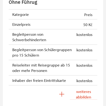
Ohne Führug
Inhaber der freien einmaligen
kostenlos
Eintrittskarte
Kategorie
Preis
NPÚ-Karte
kostenlos
Einzelpreis
50 Kč
"Náš člověk"-Karte *
kostenlos
Begleitperson von
kostenlos
Schwerbehinderten
* Freier Eintritt nur für den
Karteninhaber
Begleitperson von Schülergruppen
kostenlos
pro 15 Schülern
Reiseleiter mit Reisegruppe ab 15
kostenlos
oder mehr Personen
Inhaber der freien Eintrittskarte
kostenlos
Inhaber der freien Familienkarte
kostenlos
weiteres
abbilden
NPÚ-Karte
kostenlos