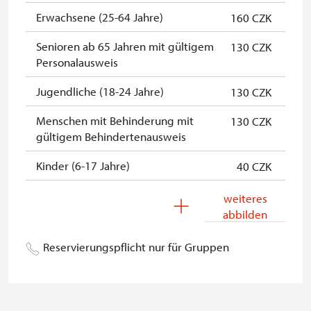
Erwachsene (25-64 Jahre)
160 CZK
Senioren ab 65 Jahren mit gültigem
130 CZK
Personalausweis
Jugendliche (18-24 Jahre)
130 CZK
Menschen mit Behinderung mit
130 CZK
gültigem Behindertenausweis
Kinder (6-17 Jahre)
40 CZK
Kinder (0-5 Jahre)
kostenlos
weiteres
abbilden
Begleitperson von
kostenlos
Schwerbehinderten
Reservierungspflicht nur für Gruppen
Begleitperson von Schülergruppen
kostenlos
pro 15 Schülern