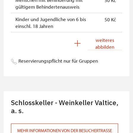
50 Kč
gültigem Behindertenausweis
Kinder und Jugendliche von 6 bis
50 Kč
einschl. 18 Jahren
Kinder bis einschl. 6 Jahren
kostenlos
weiteres
abbilden
Begleitperson von
kostenlos
Schwerbehinderten
Reservierungspflicht nur für Gruppen
Begleitperson von Schülergruppen
kostenlos
pro 15 Schülern
Reiseleiter mit Reisegruppe ab 15
kostenlos
oder mehr Personen
Schlosskeller - Weinkeller Valtice,
Inhaber der freien Eintrittskarte
a. s.
kostenlos
Inhaber der freien Familienkarte
kostenlos
MEHR INFORMATIONEN VON DER BESUCHERTRASSE