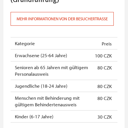
Mitglieder von ICOMOS mit
nicht verfügbar
gültigem Mitgliedsausweis *
MEHR INFORMATIONEN VON DER BESUCHERTRASSE
Inhaber der freien Eintrittskarte
kostenlos
Inhaber der freien einmaligen
kostenlos
Kategorie
Preis
Eintrittskarte
Erwachsene (25-64 Jahre)
100 CZK
NPÚ-Karte
kostenlos
Senioren ab 65 Jahren mit gültigem
80 CZK
"Náš člověk"-Karte *
kostenlos
Personalausweis
* Freier Eintritt nur für den
Jugendliche (18-24 Jahre)
80 CZK
Karteninhaber
Menschen mit Behinderung mit
80 CZK
gültigem Behindertenausweis
Kinder (6-17 Jahre)
30 CZK