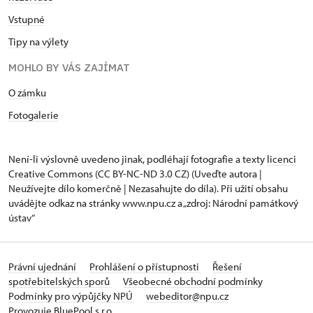
Vstupné
Tipy na výlety
MOHLO BY VÁS ZAJÍMAT
O zámku
Fotogalerie
Není-li výslovně uvedeno jinak, podléhají fotografie a texty
licenci
Creative Commons
(CC BY-NC-ND 3.0 CZ) (Uveďte autora |
Neužívejte dílo komerčně | Nezasahujte do díla). Při užití obsahu
uvádějte odkaz na stránky www.npu.cz a „zdroj: Národní památkový
ústav“
Právní ujednání
Prohlášení o přístupnosti
Řešení
spotřebitelských sporů
Všeobecné obchodní podmínky
Podmínky pro výpůjčky NPÚ
webeditor@npu.cz
Provozuje BluePool s.r.o.