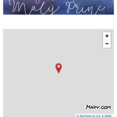
+
−
© Seznam.cz a.s. a další