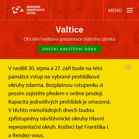
MENU
Valtice
oficiální webová prezentace státního zámku
DNEŠNÍ NÁVŠTĚVNÍ DOBA
V neděli 30. srpna a 27. září bude na této
Zámek Valtice
Akce
Malý princ – Recitál na dvoře...
památce vstup na vybrané prohlídkové
okruhy zdarma. Bezplatnou vstupenku si
Malý princ – Recitál na dvoře
prosím zajistěte předem v online prodeji.
zámku Valtice
Kapacita jednotlivých prohlídek je omezená.
V těchto mimořádných dnech budou
zpřístupněny návštěvnické okruhy Hlavní
reprezentační okruh, Knížecí byt Františka I.
a Rendez-vous.