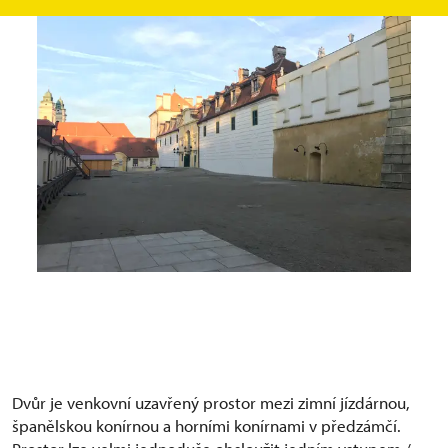
Dvůr je venkovní uzavřený prostor mezi zimní jízdárnou,
španělskou konírnou a horními konírnami v předzámčí.