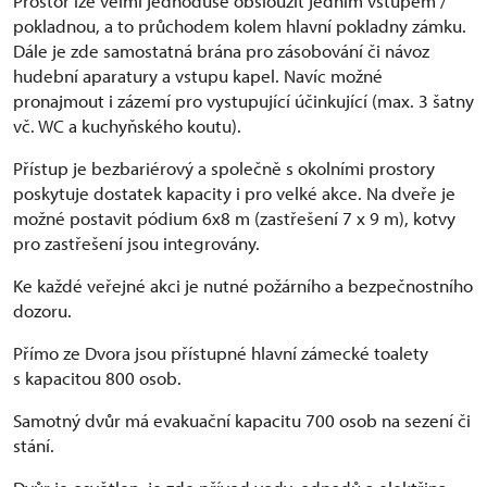
Prostor lze velmi jednoduše obsloužit jedním vstupem /
pokladnou, a to průchodem kolem hlavní pokladny zámku.
Dále je zde samostatná brána pro zásobování či návoz
hudební aparatury a vstupu kapel. Navíc možné
pronajmout i zázemí pro vystupující účinkující (max. 3 šatny
vč. WC a kuchyňského koutu).
Přístup je bezbariérový a společně s okolními prostory
poskytuje dostatek kapacity i pro velké akce. Na dveře je
možné postavit pódium 6x8 m (zastřešení 7 x 9 m), kotvy
pro zastřešení jsou integrovány.
Ke každé veřejné akci je nutné požárního a bezpečnostního
dozoru.
Přímo ze Dvora jsou přístupné hlavní zámecké toalety
s kapacitou 800 osob.
Samotný dvůr má evakuační kapacitu 700 osob na sezení či
stání.