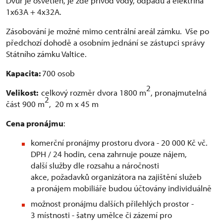
Dvůr je osvětlen, je zde přívod vody, odpadů a elektřina
1x63A + 4x32A.
Zásobování je možné mimo centrální areál zámku. Vše po
předchozí dohodě a osobním jednání se zástupci správy
Státního zámku Valtice.
Kapacita:
700 osob
2
Velikost:
celkový rozměr dvora 1800 m
, pronajmutelná
2
část 900 m
, 20 m x 45 m
Cena pronájmu
:
komerční pronájmy prostoru dvora - 20 000 Kč vč.
DPH / 24 hodin, cena zahrnuje pouze nájem,
další služby dle rozsahu a náročnosti
akce, požadavků organizátora na zajištění služeb
a pronájem mobiliáře budou účtovány individuálně
možnost pronájmu dalších přilehlých prostor -
3 místnosti - šatny umělce či zázemí pro