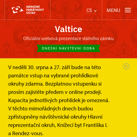
MENU
CS
Valtice
oficiální webová prezentace státního zámku
DNEŠNÍ NÁVŠTĚVNÍ DOBA
V neděli 30. srpna a 27. září bude na této
Zámek Valtice
Svatby a pronájmy
Dvůr
památce vstup na vybrané prohlídkové
okruhy zdarma. Bezplatnou vstupenku si
Dvůr
prosím zajistěte předem v online prodeji.
Kapacita jednotlivých prohlídek je omezená.
Prostor skvělý pro koncerty, festivaly, narozeninové
V těchto mimořádných dnech budou
oslavy a další společenské či kulturní akce
zpřístupněny návštěvnické okruhy Hlavní
reprezentační okruh, Knížecí byt Františka I.
a Rendez-vous.