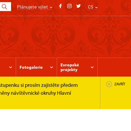
Plánujete výlet
CS
Evropské
Fotogalerie
projekty
stupenku si prosím zajistěte předem
ZAVŘÍT
pněny návštěvnické okruhy Hlavní