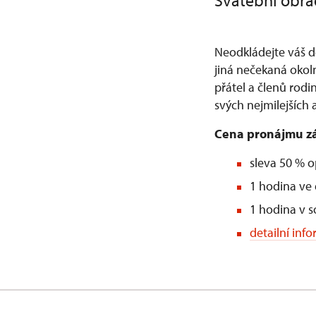
Svatební obřa
Neodkládejte váš d
jiná nečekaná okoln
přátel a členů rodi
svých nejmilejších
Cena pronájmu zá
sleva 50 % 
1 hodina ve 
1 hodina v s
detailní in