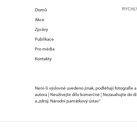
RYCHL
Domů
Akce
Zprávy
Publikace
Pro média
Kontakty
Není-li výslovně uvedeno jinak, podléhají fotografie a
autora | Neužívejte dílo komerčně | Nezasahujte do dí
a „zdroj: Národní památkový ústav“