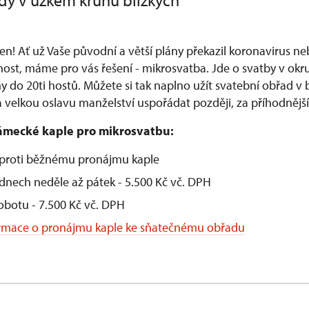
dy v úzkém kruhu blízkých
en! Ať už Vaše původní a větší plány překazil koronavirus n
ost, máme pro vás řešení - mikrosvatba. Jde o svatby v okru
ny do 20ti hostů. Můžete si tak naplno užít svatební obřad v b
 a velkou oslavu manželství uspořádat později, za příhodněj
mecké kaple pro mikrosvatbu:
oproti běžnému pronájmu kaple
dnech neděle až pátek - 5.500 Kč vč. DPH
obotu - 7.500 Kč vč. DPH
formace o pronájmu kaple ke sňatečnému obřadu