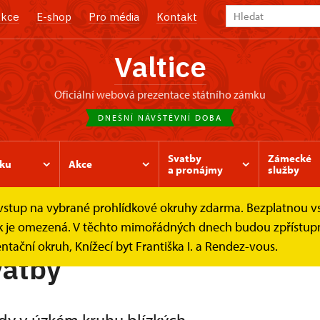
kce
E-shop
Pro média
Kontakt
Valtice
oficiální webová prezentace státního zámku
DNEŠNÍ NÁVŠTĚVNÍ DOBA
Svatby
Zámecké
ku
Akce
a pronájmy
služby
e vstup na vybrané prohlídkové okruhy zdarma. Bezplatnou v
ecká kaple
Mikrosvatby
ídek je omezená. V těchto mimořádných dnech budou zpřístu
ntační okruh, Knížecí byt Františka I. a Rendez-vous.
vatby