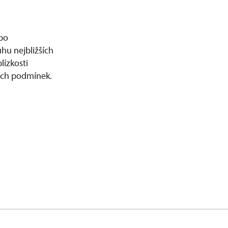
ebo
hu nejbližších
lízkosti
ších podmínek.