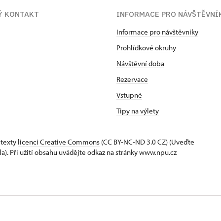
Ý KONTAKT
INFORMACE PRO NÁVŠTĚVNÍ
Informace pro návštěvníky
Prohlídkové okruhy
Návštěvní doba
Rezervace
Vstupné
Tipy na výlety
 texty
licenci Creative Commons
(CC BY-NC-ND 3.0 CZ) (Uveďte
la). Při užití obsahu uvádějte odkaz na stránky www.npu.cz