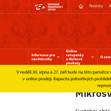
Novinky
A
Online
Informace pro
vstupenky
O zám
návštěvníky
a dárkové
poukazy
V neděli 30. srpna a 27. září bude na této památc
Zámek Valtice
Svatby a pronájmy
Zám
v online prodeji. Kapacita jednotlivých prohl
repreze
Mikros