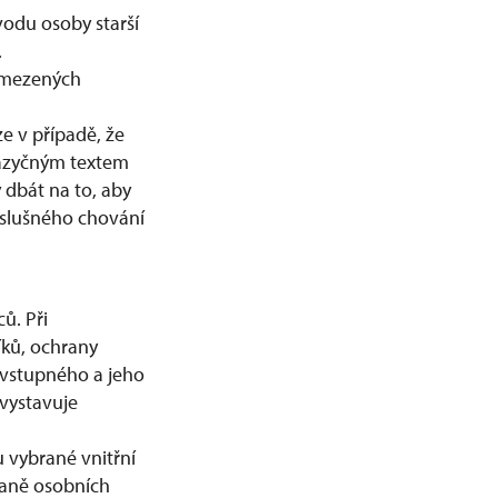
odu osoby starší
.
ymezených
 v případě, že
jazyčným textem
 dbát na to, aby
 slušného chování
ů. Při
ků, ochrany
 vstupného a jeho
vystavuje
 vybrané vnitřní
aně osobních