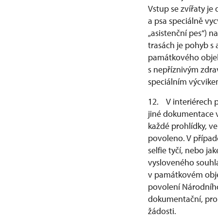
Vstup se zvířaty j
a psa speciálně vy
„asistenční pes“) 
trasách je pohyb s
památkového objekt
s nepříznivým zdra
speciálním výcvike
12. V interiérech 
jiné dokumentace v
každé prohlídky, v
povoleno. V případě
selfie tyčí, nebo j
vysloveného souhla
v památkovém obje
povolení Národníh
dokumentační, prop
žádosti.