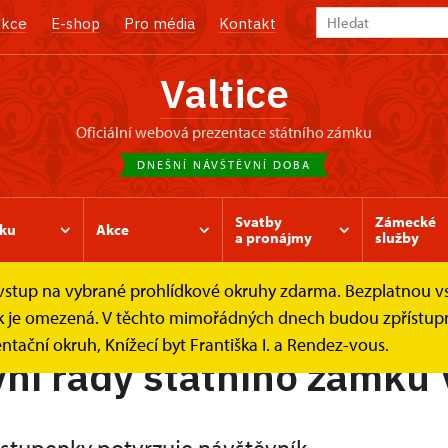
kce
E-shop
Pro média
Kontakt
Valtice
oficiální webová prezentace státního zámku
DNEŠNÍ NÁVŠTĚVNÍ DOBA
Svatby
Zámecké
ku
Akce
a pronájmy
služby
e vstup na vybrané prohlídkové okruhy zdarma. Bezplatnou v
Návštěvní řád
ídek je omezená. V těchto mimořádných dnech budou zpřístu
ntační okruh, Knížecí byt Františka I. a Rendez-vous.
ní řády státního zámku 