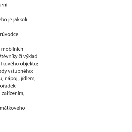
urní
bo je jakkoli
průvodce
 mobilních
štěvníky či výklad
tkového objektu;
ady vstupného;
, nápoji, jídlem;
pořádek;
m zařízením,
památkového