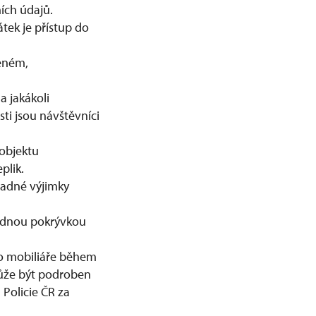
ích údajů.
tek je přístup do
ěném,
a jakákoli
i jsou návštěvníci
objektu
plik.
padné výjimky
hodnou pokrývkou
ého mobiliáře během
ůže být podroben
Policie ČR za