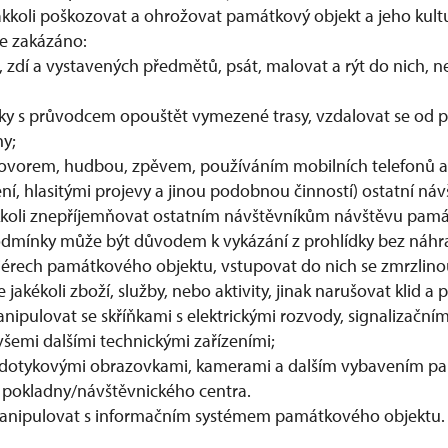
kkoli poškozovat a ohrožovat památkový objekt a jeho kult
je zakázáno:
 zdí a vystavených předmětů, psát, malovat a rýt do nich, ne
y s průvodcem opouštět vymezené trasy, vzdalovat se od 
y;
hovorem, hudbou, zpěvem, používáním mobilních telefonů a
ní, hlasitými projevy a jinou podobnou činností) ostatní náv
kkoli znepříjemňovat ostatním návštěvníkům návštěvu pamá
odmínky může být důvodem k vykázání z prohlídky bez náhr
eriérech památkového objektu, vstupovat do nich se zmrzlinou
akékoli zboží, služby, nebo aktivity, jinak narušovat klid a 
nipulovat se skříňkami s elektrickými rozvody, signalizační
a všemi dalšími technickými zařízeními;
dotykovými obrazovkami, kamerami a dalším vybavením 
u pokladny/návštěvnického centra.
manipulovat s informačním systémem památkového objektu.