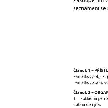
Zakoupením vs
seznámení se 
Článek 1 – PŘÍ
Památkový objekt je
památkové péči, ve
Článek 2 – ORG
1. Pokladna památ
dubna do října.