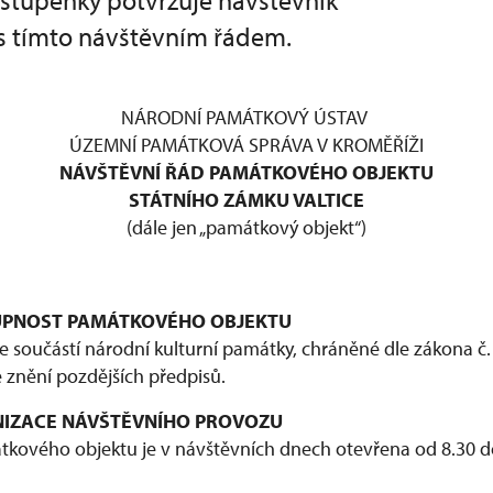
tupenky potvrzuje návštěvník
s tímto návštěvním řádem.
NÁRODNÍ PAMÁTKOVÝ ÚSTAV
ÚZEMNÍ PAMÁTKOVÁ SPRÁVA V KROMĚŘÍŽI
NÁVŠTĚVNÍ ŘÁD PAMÁTKOVÉHO OBJEKTU
STÁTNÍHO ZÁMKU VALTICE
(dále jen „památkový objekt“)
STUPNOST PAMÁTKOVÉHO OBJEKTU
 součástí národní kulturní památky, chráněné dle zákona č. 
 znění pozdějších předpisů.
ANIZACE NÁVŠTĚVNÍHO PROVOZU
kového objektu je v návštěvních dnech otevřena od 8.30 d