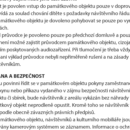
t je povolen vstup do památkového objektu pouze v doprov
ovídá za soulad chování dítěte s požadavky návštěvního řádu
památkového objektu je dovoleno pohybovat se pouze po v
ách.
 průvodce je povoleno pouze po předchozí domluvě a pouze
 není možné zajistit průvodcem památkového objektu, cizo
ím poskytovaných audiozařízení. Při tlumočení je třeba vždy
i ani výklad průvodce nebyli nepřiměřeně rušeni a na zásady
těvníkům.
RANA A BEZPEČNOST
u povinni řídit se v památkovém objektu pokyny zaměstnanc
kynu nebo příkazu vydaného v zájmu bezpečnosti návštěvní
u či sbírek, bude návštěvník z areálu vykázán bez náhrady
tkový objekt neprodleně opustit. Kromě toho se návštěvník 
podle obecně závazných právních předpisů.
átkového objektu, návštěvníků a kulturního mobiliáře jsou
vány kamerovým systémem se záznamem. Informace o ochr