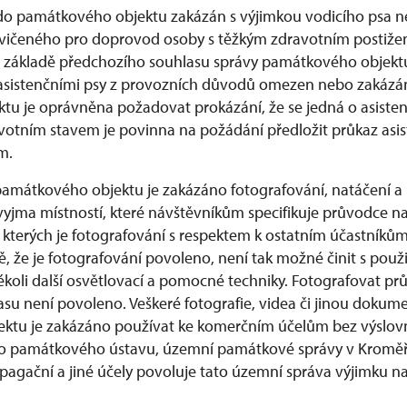
e do památkového objektu zakázán s výjimkou vodicího psa
cvičeného pro doprovod osoby s těžkým zdravotním postižen
na základě předchozího souhlasu správy památkového objekt
 asistenčními psy z provozních důvodů omezen nebo zakázán
u je oprávněna požadovat prokázání, že se jedná o asiste
votním stavem je povinna na požádání předložit průkaz asis
m.
památkového objektu je zakázáno fotografování, natáčení a
yjma místností, které návštěvníkům specifikuje průvodce n
e kterých je fotografování s respektem k ostatním účastníků
, že je fotografování povoleno, není tak možné činit s použi
akékoli další osvětlovací a pomocné techniky. Fotografovat p
su není povoleno. Veškeré fotografie, videa či jinou dokum
ktu je zakázáno používat ke komerčním účelům bez výslo
o památkového ústavu, územní památkové správy v Kroměří
agační a jiné účely povoluje tato územní správa výjimku n