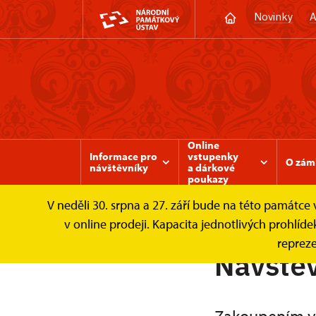
Novinky
A
Online
Informace pro
vstupenky
O zám
návštěvníky
a dárkové
poukazy
V neděli 30. srpna a 27. září bude na této památc
Zámek Valtice
Informace pro návštěvníky
v online prodeji. Kapacita jednotlivých prohl
repreze
Návštěv