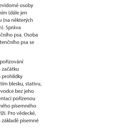
 nevidomé osoby
ím (dále jen
u (na některých
). Správa
nčního psa. Osoba
tenčního psa se
 pořizování
a začátku
m prohlídky
tím blesku, stativu,
růvodce bez jeho
entaci pořízenou
vného písemného
ži. Pro vědecké,
a základě písemné