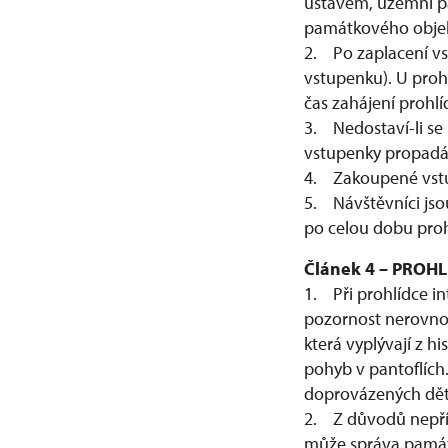
ústavem, územní p
památkového obje
2. Po zaplacení v
vstupenku). U pro
čas zahájení prohlí
3. Nedostaví-li se
vstupenky propadá
4. Zakoupené vstup
5. Návštěvníci jso
po celou dobu prohl
Článek 4 – PRO
1. Při prohlídce i
pozornost nerovno
která vyplývají z 
pohyb v pantoflích
doprovázených dětí
2. Z důvodů nepří
může správa památk