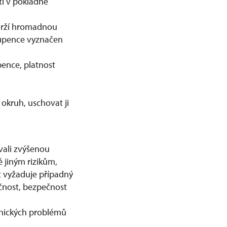
í v pokladně
drží hromadnou
tupence vyznačen
pence, platnost
okruh, uschovat ji
vali zvýšenou
jiným rizikům,
t vyžaduje případný
ečnost, bezpečnost
nických problémů