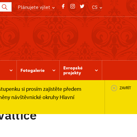
Plánujete výlet
CS
Evropské
Fotogalerie
projekty
stupenku si prosím zajistěte předem
ZAVŘÍT
pněny návštěvnické okruhy Hlavní
Valtice