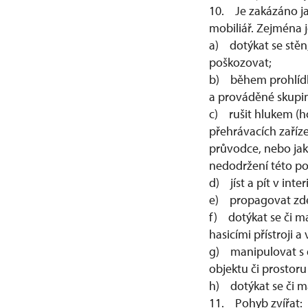
10. Je zakázáno ja
mobiliář. Zejména 
a) dotýkat se stěn,
poškozovat;
b) během prohlídk
a prováděné skupin
c) rušit hlukem (
přehrávacích zaříze
průvodce, nebo ja
nedodržení této p
d) jíst a pít v int
e) propagovat zde j
f) dotýkat se či ma
hasicími přístroji 
g) manipulovat s 
objektu či prostor
h) dotýkat se či 
11. Pohyb zvířat: