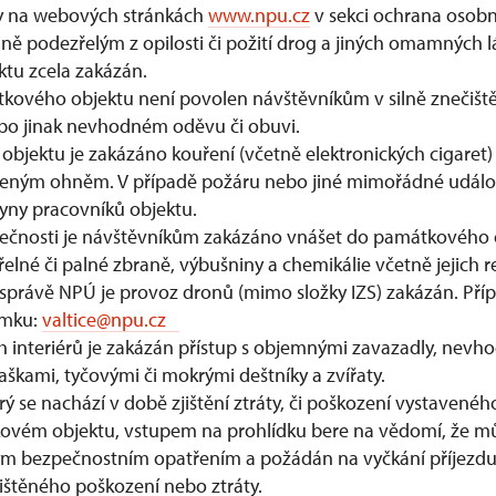
y na webových stránkách
www.npu.cz
v sekci ochrana osobn
podezřelým z opilosti či požití drog a jiných omamných lá
tu zcela zakázán.
kového objektu není povolen návštěvníkům v silně znečišt
o jinak nevhodném oděvu či obuvi.
jektu je zakázáno kouření (včetně elektronických cigaret) 
eným ohněm. V případě požáru nebo jiné mimořádné událost
kyny pracovníků objektu.
čnosti je návštěvníkům zakázáno vnášet do památkového 
řelné či palné zbraně, výbušniny a chemikálie včetně jejich re
správě NPÚ je provoz dronů (mimo složky IZS) zakázán. Pří
ámku:
valtice@npu.cz
h interiérů je zakázán přístup s objemnými zavazadly, nev
škami, tyčovými či mokrými deštníky a zvířaty.
rý se nachází v době zjištění ztráty, či poškození vystaven
kovém objektu, vstupem na prohlídku bere na vědomí, že m
m bezpečnostním opatřením a požádán na vyčkání příjezdu 
jištěného poškození nebo ztráty.