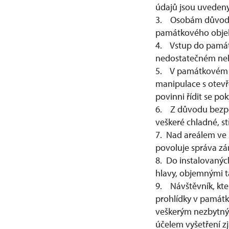
údajů jsou uveden
3. Osobám důvodně 
památkového objek
4. Vstup do památ
nedostatečném neb
5. V památkovém ob
manipulace s otevř
povinni řídit se po
6. Z důvodu bezpe
veškeré chladné, st
7. Nad areálem ve 
povoluje správa z
8. Do instalovanýc
hlavy, objemnými ta
9. Návštěvník, kte
prohlídky v památ
veškerým nezbytný
účelem vyšetření z