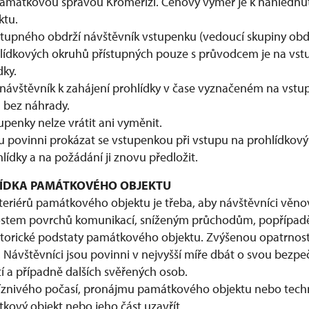
amátkovou správou Kroměříži. Cenový výměr je k nahlédnut
ktu.
stupného obdrží návštěvník vstupenku (vedoucí skupiny ob
hlídkových okruhů přístupných pouze s průvodcem je na vs
dky.
 návštěvník k zahájení prohlídky v čase vyznačeném na vstu
 bez náhrady.
enky nelze vrátit ani vyměnit.
u povinni prokázat se vstupenkou při vstupu na prohlídkový 
ídky a na požádání ji znovu předložit.
HLÍDKA PAMÁTKOVÉHO OBJEKTU
nteriérů památkového objektu je třeba, aby návštěvníci věno
stem povrchů komunikací, sníženým průchodům, popřípadě 
historické podstaty památkového objektu. Zvýšenou opatrnos
. Návštěvníci jsou povinni v nejvyšší míře dbát o svou bezp
 a případně dalších svěřených osob.
znivého počasí, pronájmu památkového objektu nebo tech
ový objekt nebo jeho část uzavřít.