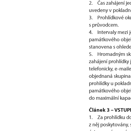
2. Čas zahájení je
uvedeny v pokladn
3. Prohlídkové okr
s průvodcem.
4. Intervaly mezi j
památkového objek
stanovena s ohled
5. Hromadným skupi
zahájení prohlídky
telefonicky, e-mai
objednaná skupina 
prohlídky u poklad
památkového objek
do maximální kapac
Článek 3 – VSTUP
1. Za prohlídku do
z něj poskytovány,