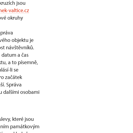
kruzích jsou
k-valtice.cz
ové okruhy
správa
vého objektu je
t návštěvníků.
é datum a čas
u, a to písemně,
ásí-li se
ro začátek
ší. Správa
u dalšími osobami
evy, které jsou
rodním památkovým