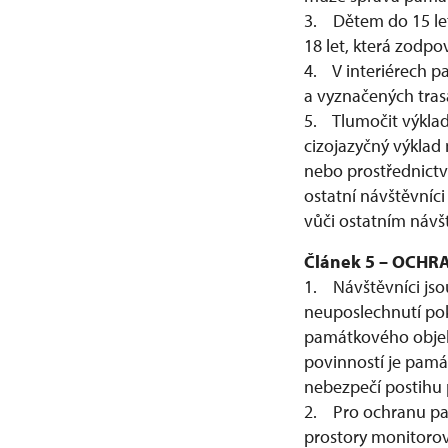
3. Dětem do 15 le
18 let, která zodp
4. V interiérech 
a vyznačených tras
5. Tlumočit výklad
cizojazyčný výklad
nebo prostřednictv
ostatní návštěvníc
vůči ostatním návš
Článek 5 – OCH
1. Návštěvníci jso
neuposlechnutí po
památkového objekt
povinností je pamá
nebezpečí postihu 
2. Pro ochranu pam
prostory monitoro