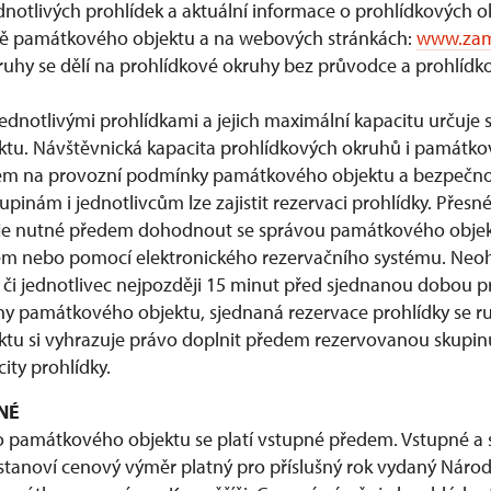
dnotlivých prohlídek a aktuální informace o prohlídkových o
ě památkového objektu a na webových stránkách:
www.zame
uhy se dělí na prohlídkové okruhy bez průvodce a prohlídk
ednotlivými prohlídkami a jejich maximální kapacitu určuje 
tu. Návštěvnická kapacita prohlídkových okruhů i památko
em na provozní podmínky památkového objektu a bezpečnos
nám i jednotlivcům lze zajistit rezervaci prohlídky. Přesn
 je nutné předem dohodnout se správou památkového objekt
lem nebo pomocí elektronického rezervačního systému. Neohl
či jednotlivec nejpozději 15 minut před sjednanou dobou p
ny památkového objektu, sjednaná rezervace prohlídky se ru
tu si vyhrazuje právo doplnit předem rezervovanou skupin
ity prohlídky.
NÉ
 památkového objektu se platí vstupné předem. Vstupné a sl
 stanoví cenový výměr platný pro příslušný rok vydaný Ná