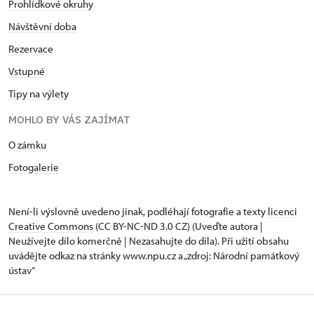
Prohlídkové okruhy
Návštěvní doba
Rezervace
Vstupné
Tipy na výlety
MOHLO BY VÁS ZAJÍMAT
O zámku
Fotogalerie
Není-li výslovně uvedeno jinak, podléhají fotografie a texty
licenci
Creative Commons
(CC BY-NC-ND 3.0 CZ) (Uveďte autora |
Neužívejte dílo komerčně | Nezasahujte do díla). Při užití obsahu
uvádějte odkaz na stránky www.npu.cz a „zdroj: Národní památkový
ústav“