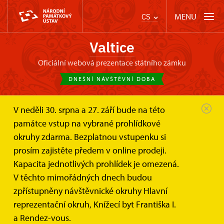
MENU
CS
Valtice
oficiální webová prezentace státního zámku
DNEŠNÍ NÁVŠTĚVNÍ DOBA
V neděli 30. srpna a 27. září bude na této
Zámek Valtice
Online vstupenky a dárkové poukazy
památce vstup na vybrané prohlídkové
Dárkové poukazy
okruhy zdarma. Bezplatnou vstupenku si
Dárkové poukazy
prosím zajistěte předem v online prodeji.
Kapacita jednotlivých prohlídek je omezená.
Darujte svým blízkým zážitek. Naplánujte jim výlet na
V těchto mimořádných dnech budou
památku!
zpřístupněny návštěvnické okruhy Hlavní
reprezentační okruh, Knížecí byt Františka I.
Originální dárek pro každou příležitost. Dárek, který potěší
nejen příznivce hradů a zámků.
a Rendez-vous.