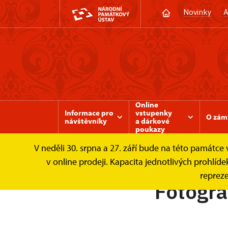
Novinky
A
Online
Informace pro
vstupenky
O zám
návštěvníky
a dárkové
poukazy
V neděli 30. srpna a 27. září bude na této památc
Zámek Valtice
Informace pro návštěvníky
v online prodeji. Kapacita jednotlivých prohl
repreze
Fotogra