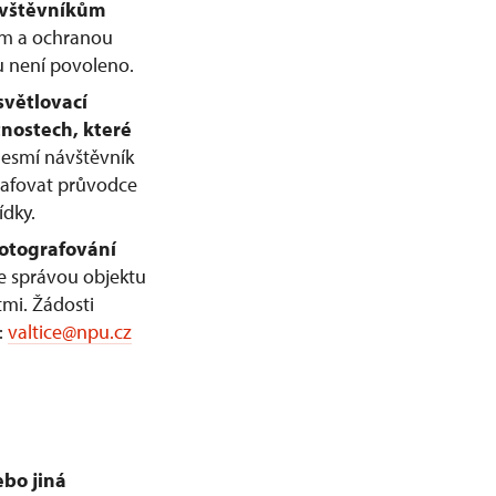
návštěvníkům
tem a ochranou
u není povoleno.
světlovací
nostech, které
esmí návštěvník
rafovat průvodce
ídky.
fotografování
e správou objektu
mi. Žádosti
:
valtice@npu.cz
ebo jiná