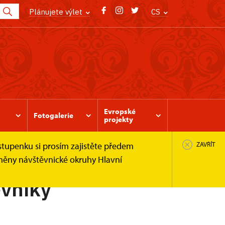
Plánujete výlet
CS
Evropské
Fotogalerie
projekty
stupenku si prosím zajistěte předem
ZAVŘÍT
pněny návštěvnické okruhy Hlavní
ěvníky