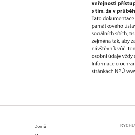
veřejnosti přístu
s tím, že v průb
Tato dokumentace 
památkového ústavu
sociálních sítích
zejména tak, aby z
návštěvník vůči to
osobní údaje vždy c
Informace o ochra
stránkách NPÚ www
RYCHL
Domů