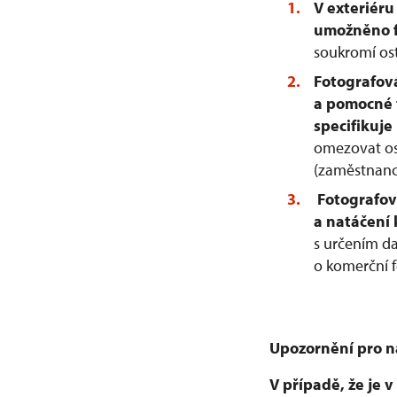
V exteriéru
umožněno f
soukromí os
Fotografová
a pomocné 
specifikuje
omezovat os
(zaměstnance
Fotografová
a natáčení
s určením d
o komerční f
Upozornění pro n
V případě, že je 