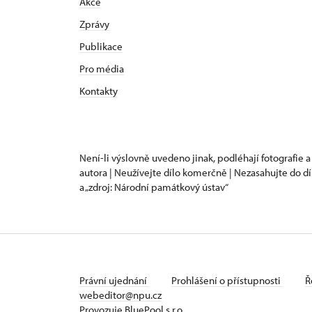
Akce
Zprávy
Publikace
Pro média
Kontakty
Není-li výslovně uvedeno jinak, podléhají fotografie a
autora | Neužívejte dílo komerčně | Nezasahujte do dí
a „zdroj: Národní památkový ústav“
Právní ujednání
Prohlášení o přístupnosti
Ř
webeditor@npu.cz
Provozuje BluePool s.r.o.