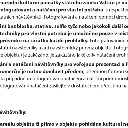
 národní kulturní památky státního zámku Valtice je 
otografování a natáčení pro vlastní potřebu
; s respek
tatních návštěvníků. Fotografování a natáčení pomocí dron
ní bez blesku, stativu, selfie tyče nebo jakékoli další o
techniky pro vlastní potřebu je umožněno pouze v míst
 průvodce na začátku každé prohlídky.
Fotografováním n
tatní návštěvníky a ani návštěvnický provoz objektu. Fotog
 objektu) je zakázáno, je zakázáno jakékoliv natáčení prohl
ní a natáčení návštěvníky pro veřejnou prezentaci a 
 komerční je nutno domluvit předem
, písemnou formou s
ata případného fotografování/natáčení a dalšími podrobnost
otografování/natáčení zasílejte v dostatečném předstihu na
ávštěvníky:
v areálu objektu či přímo v objektu pořádána kulturní n