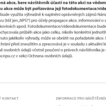
pná akce, bere návštěvník účastí na této akci na vědom
ěhu akce může být pořizována její fotodokumentace/vi
bude využita výhradně k naplnění oprávněných zájmů Nár
 (též jen „NPÚ“) pro účely propagace akce, informování o 
, tiskovinách apod. Fotodokumentace/videodokumentace bud
achycovala průběh akce jako celku, nikoliv konkrétní jednot
muto jakékoliv výhrady, může se obrátit na pořadatele akce.
hrání před zneužitím a zpracovává je v souladu s aktuální le
ně osobních údajů včetně poučení o právech návštěvníka j
.npu.cz v sekci Ochrana osobních údajů.
Ý KONTAKT
INFORMACE PRO NÁVŠTĚVNÍ