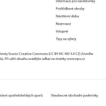
Informace pro návštěvníky
Prohlídkové okruhy
Návštěvní doba
Rezervace
Vstupné
Tipy na výlety
 texty
licenci Creative Commons
(CC BY-NC-ND 3.0 CZ) (Uveďte
la). Při užití obsahu uvádějte odkaz na stránky www.npu.cz
ešení spotřebitelských sporů
Všeobecné obchodní podmínky