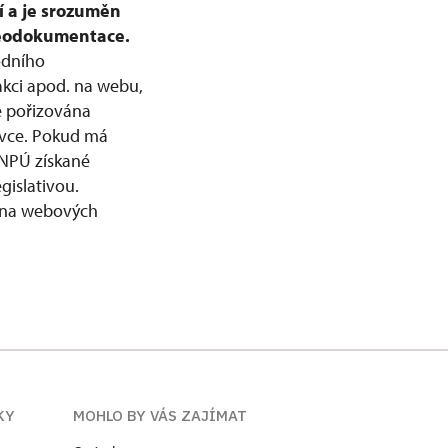
í a je srozuměn
deodokumentace.
odního
akci apod. na webu,
e pořizována
livce. Pokud má
 NPÚ získané
gislativou.
e na webových
KY
MOHLO BY VÁS ZAJÍMAT