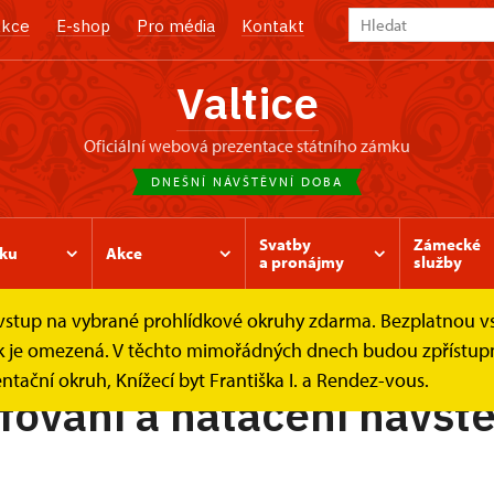
kce
E-shop
Pro média
Kontakt
Valtice
oficiální webová prezentace státního zámku
DNEŠNÍ NÁVŠTĚVNÍ DOBA
Svatby
Zámecké
ku
Akce
a pronájmy
služby
e vstup na vybrané prohlídkové okruhy zdarma. Bezplatnou v
Návštěvní řád
Fotografování a natáčení
ídek je omezená. V těchto mimořádných dnech budou zpřístu
ntační okruh, Knížecí byt Františka I. a Rendez-vous.
fování a natáčení návšt