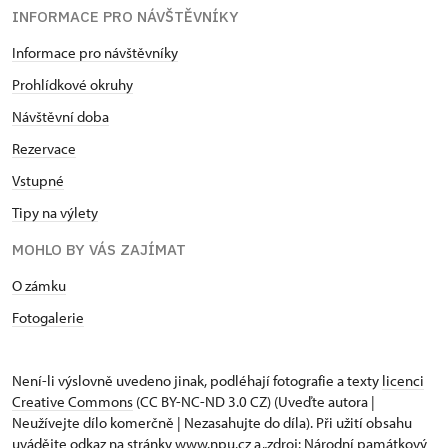
INFORMACE PRO NÁVŠTĚVNÍKY
Informace pro návštěvníky
Prohlídkové okruhy
Návštěvní doba
Rezervace
Vstupné
Tipy na výlety
MOHLO BY VÁS ZAJÍMAT
O zámku
Fotogalerie
Není-li výslovně uvedeno jinak, podléhají fotografie a texty
licenci
Creative Commons
(CC BY-NC-ND 3.0 CZ) (Uveďte autora |
Neužívejte dílo komerčně | Nezasahujte do díla). Při užití obsahu
uvádějte odkaz na stránky www.npu.cz a „zdroj: Národní památkový