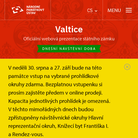
MENU
CS
Valtice
oficiální webová prezentace státního zámku
DNEŠNÍ NÁVŠTĚVNÍ DOBA
V neděli 30. srpna a 27. září bude na této
Zámek Valtice
Evropské projekty
Obnova zahradnictví
památce vstup na vybrané prohlídkové
okruhy zdarma. Bezplatnou vstupenku si
Obnova zahradnictví
prosím zajistěte předem v online prodeji.
Kapacita jednotlivých prohlídek je omezená.
Název: Revitalizace národní kulturní památky LVA –
V těchto mimořádných dnech budou
státní zámek Valtice – turistický cíl
zpřístupněny návštěvnické okruhy Hlavní
Registrační číslo:
reprezentační okruh, Knížecí byt Františka I.
CZ.06.4.59/0.0/0.0/16_073/0010970
a Rendez-vous.