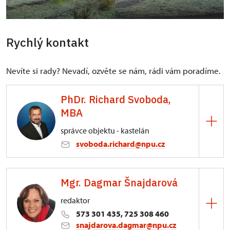
Rychlý kontakt
Nevíte si rady? Nevadí, ozvěte se nám, rádi vám poradíme.
PhDr. Richard Svoboda,
MBA
správce objektu - kastelán
svoboda.richard@npu.cz
ÚPS v Kroměříži
Mgr. Dagmar Šnajdarová
Zámek 1/, Valtice 69142
redaktor
Absolvent Filozofické fakulty Masarykovy univerzity
573 301 435, 725 308 460
v Brně a Brno International Business School
snajdarova.dagmar@npu.cz
(Nottingham Trent University), MBA. Pracoval na