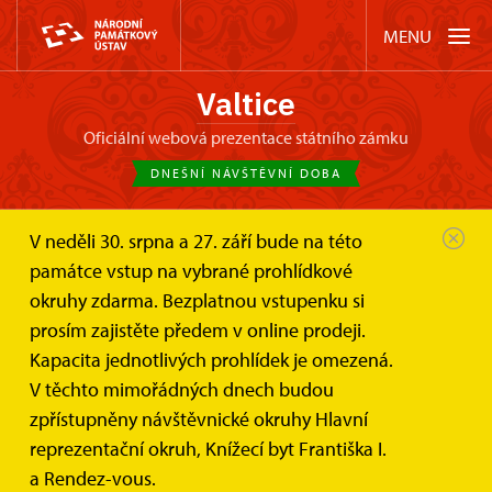
MENU
Valtice
oficiální webová prezentace státního zámku
DNEŠNÍ NÁVŠTĚVNÍ DOBA
V neděli 30. srpna a 27. září bude na této
Zámek Valtice
Akce
20. výročí sboru Mužáci v...
památce vstup na vybrané prohlídkové
okruhy zdarma. Bezplatnou vstupenku si
20. výročí sboru Mužáci v jízdárně
prosím zajistěte předem v online prodeji.
zámku Valtice
Kapacita jednotlivých prohlídek je omezená.
V těchto mimořádných dnech budou
zpřístupněny návštěvnické okruhy Hlavní
reprezentační okruh, Knížecí byt Františka I.
a Rendez-vous.