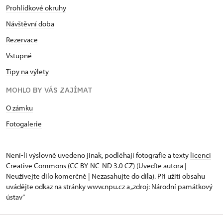
Prohlídkové okruhy
Návštěvní doba
Rezervace
Vstupné
Tipy na výlety
MOHLO BY VÁS ZAJÍMAT
O zámku
Fotogalerie
Není-li výslovně uvedeno jinak, podléhají fotografie a texty
licenci
Creative Commons
(CC BY-NC-ND 3.0 CZ) (Uveďte autora |
Neužívejte dílo komerčně | Nezasahujte do díla). Při užití obsahu
uvádějte odkaz na stránky www.npu.cz a „zdroj: Národní památkový
ústav“