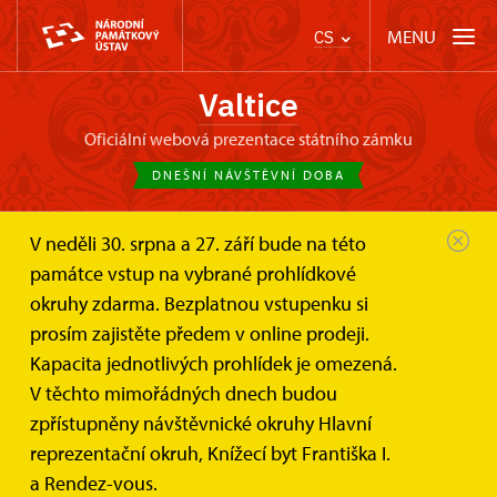
MENU
CS
Valtice
oficiální webová prezentace státního zámku
DNEŠNÍ NÁVŠTĚVNÍ DOBA
V neděli 30. srpna a 27. září bude na této
Zámek Valtice
Fotogalerie
Bylinková zahrada
památce vstup na vybrané prohlídkové
okruhy zdarma. Bezplatnou vstupenku si
Bylinková zahrada
prosím zajistěte předem v online prodeji.
Kapacita jednotlivých prohlídek je omezená.
V těchto mimořádných dnech budou
ZPĚT
zpřístupněny návštěvnické okruhy Hlavní
reprezentační okruh, Knížecí byt Františka I.
a Rendez-vous.