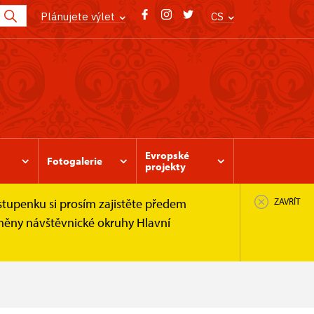
Plánujete výlet
CS
Evropské
Fotogalerie
projekty
stupenku si prosím zajistěte předem
ZAVŘÍT
pněny návštěvnické okruhy Hlavní