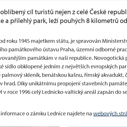
 oblíbený cíl turistů nejen z celé České repub
e a přilehlý park, leží pouhých 8 kilometrů od 
 od roku 1945 majetkem státu, je spravován Ministers
ího památkového ústavu Praha, územní odborné praco
vovanějším památkám v naší republice. Novogotická př
ké sídlo obklopené jedním z největších evropských par
 palmový skleník, benátskou kašnu, římský akvadukt, č
v hrad. Díky unikátnímu propojení stavebních památe
 v roce 1996 celý Lednicko-valtický areál zapsán do
é informace o zámku Lednice najdete na
webových str