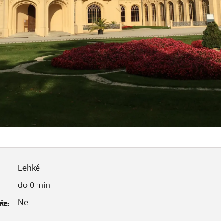
Lehké
do 0 min
Ne
ŘE: