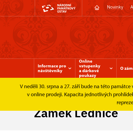
Novinky
A
Online
Informace pro
vstupenky
O zám
návštěvníky
a dárkové
poukazy
V neděli 30. srpna a 27. září bude na této památc
Zámek Valtice
Tipy na výlet
Zámek Le
v online prodeji. Kapacita jednotlivých prohl
repreze
Zámek Lednice