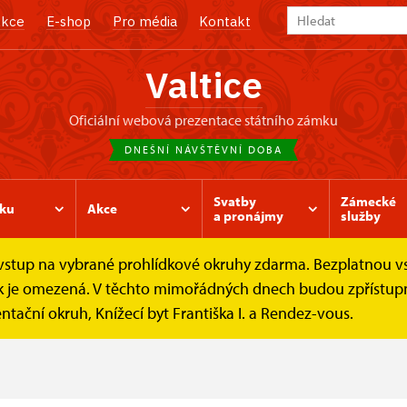
kce
E-shop
Pro média
Kontakt
Valtice
oficiální webová prezentace státního zámku
DNEŠNÍ NÁVŠTĚVNÍ DOBA
Svatby
Zámecké
ku
Akce
a pronájmy
služby
e vstup na vybrané prohlídkové okruhy zdarma. Bezplatnou v
dnice
ídek je omezená. V těchto mimořádných dnech budou zpřístu
ntační okruh, Knížecí byt Františka I. a Rendez-vous.