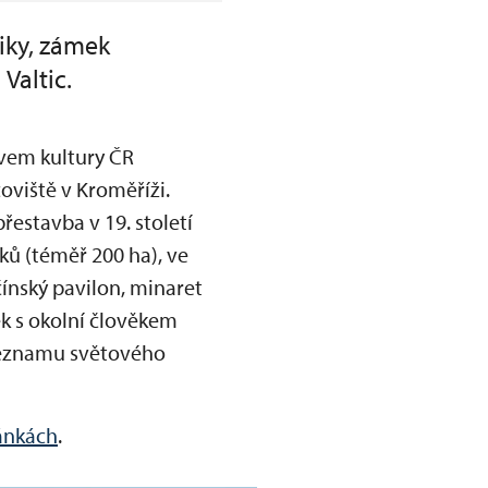
liky, zámek
Valtic.
tvem kultury ČR
viště v Kroměříži.
estavba v 19. století
ků (téměř 200 ha), ve
ínský pavilon, minaret
k s okolní člověkem
 seznamu světového
ánkách
.