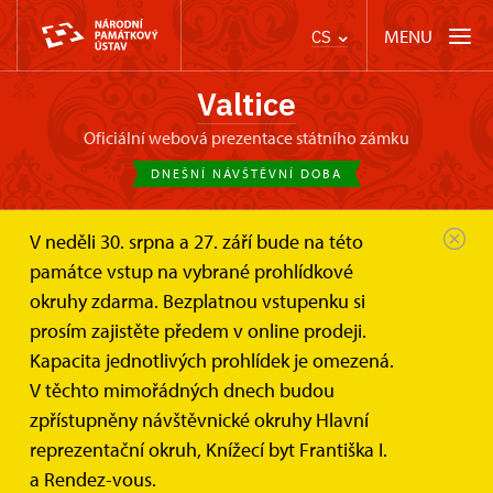
MENU
CS
Valtice
oficiální webová prezentace státního zámku
DNEŠNÍ NÁVŠTĚVNÍ DOBA
V neděli 30. srpna a 27. září bude na této
Zámek Valtice
Zprávy
památce vstup na vybrané prohlídkové
Na památku –⁠ dárkové poukazy na...
okruhy zdarma. Bezplatnou vstupenku si
prosím zajistěte předem v online prodeji.
Na památku –⁠ dárkové poukazy
Kapacita jednotlivých prohlídek je omezená.
na návštěvu památek NPÚ
V těchto mimořádných dnech budou
zpřístupněny návštěvnické okruhy Hlavní
reprezentační okruh, Knížecí byt Františka I.
a Rendez-vous.