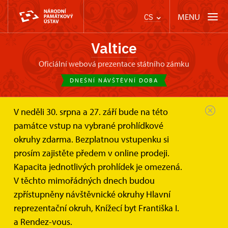
MENU
CS
Valtice
oficiální webová prezentace státního zámku
DNEŠNÍ NÁVŠTĚVNÍ DOBA
V neděli 30. srpna a 27. září bude na této
Zámek Valtice
Zprávy
památce vstup na vybrané prohlídkové
Restaurování a ochrana uměleckých...
okruhy zdarma. Bezplatnou vstupenku si
prosím zajistěte předem v online prodeji.
Restaurování a ochrana
Kapacita jednotlivých prohlídek je omezená.
uměleckých děl 2026 –
V těchto mimořádných dnech budou
konference Arte fakt, sdružení
zpřístupněny návštěvnické okruhy Hlavní
pro ochranu památek , z.s.
reprezentační okruh, Knížecí byt Františka I.
a Rendez-vous.