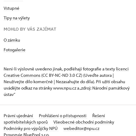
Vstupné
Tipy na výlety
MOHLO BY VÁS ZAJÍMAT
O zámku
Fotogalerie
Není-li výslovně uvedeno jinak, podléhají fotografie a texty
licenci
Creative Commons
(CC BY-NC-ND 3.0 CZ) (Uveďte autora |
Neužívejte dílo komerčně | Nezasahujte do díla). Při užití obsahu
uvádějte odkaz na stránky www.npu.cz a „zdroj: Národní památkový
ústav“
Právní ujednání
Prohlášení o přístupnosti
Řešení
spotřebitelských sporů
Všeobecné obchodní podmínky
Podmínky pro výpůjčky NPÚ
webeditor@npu.cz
Provozuje BluePool s.r.o.