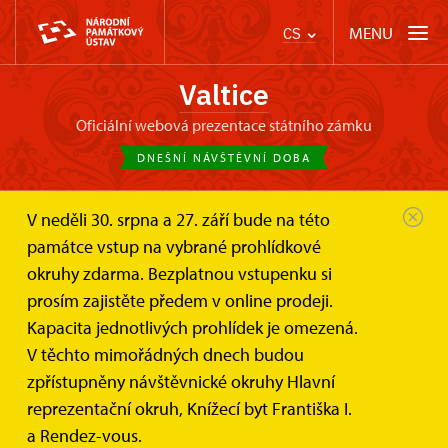
MENU
CS
Valtice
oficiální webová prezentace státního zámku
DNEŠNÍ NÁVŠTĚVNÍ DOBA
V neděli 30. srpna a 27. září bude na této
Zámek Valtice
Zprávy
Veřejná soutěž o nejvhodnější...
památce vstup na vybrané prohlídkové
okruhy zdarma. Bezplatnou vstupenku si
Veřejná soutěž o nejvhodnější
prosím zajistěte předem v online prodeji.
nabídku – SZ Valtice – pronájem
Kapacita jednotlivých prohlídek je omezená.
části pozemku pro účely
V těchto mimořádných dnech budou
provozování tenisového kurtu
zpřístupněny návštěvnické okruhy Hlavní
reprezentační okruh, Knížecí byt Františka I.
a Rendez-vous.