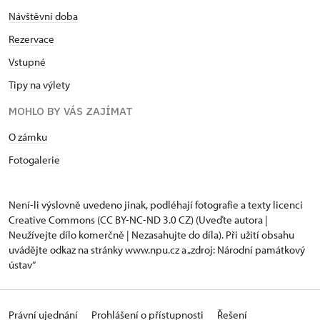
Návštěvní doba
Rezervace
Vstupné
Tipy na výlety
MOHLO BY VÁS ZAJÍMAT
O zámku
Fotogalerie
Není-li výslovně uvedeno jinak, podléhají fotografie a texty
licenci
Creative Commons
(CC BY-NC-ND 3.0 CZ) (Uveďte autora |
Neužívejte dílo komerčně | Nezasahujte do díla). Při užití obsahu
uvádějte odkaz na stránky www.npu.cz a „zdroj: Národní památkový
ústav“
Právní ujednání
Prohlášení o přístupnosti
Řešení