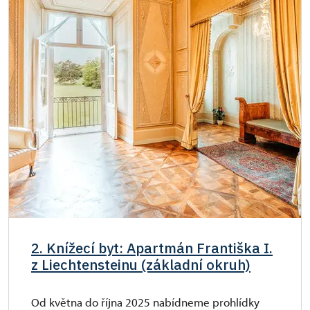
Průkaz zaměstnance NPÚ (+ až 3 rodinní
zdarma
příslušníci)
Průkaz Náš člověk *
zdarma
* Platí pouze pro jednu osobu (držitele
průkazu)
2. Knížecí byt: Apartmán Františka I.
z Liechtensteinu (základní okruh)
Od května do října 2025 nabídneme prohlídky