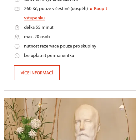
260 Kč, pouze v češtině (dospělí)
Koupit
vstupenku
délka 55 minut
max. 20 osob
nutnost rezervace pouze pro skupiny
lze uplatnit permanentku
VÍCE INFORMACÍ