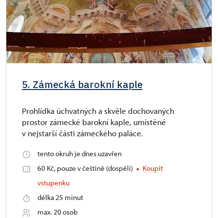
5. Zámecká barokní kaple
Prohlídka úchvatných a skvěle dochovaných
prostor zámecké barokní kaple, umístěné
v nejstarší části zámeckého paláce.
tento okruh je dnes uzavřen
60 Kč, pouze v češtině (dospělí)
Koupit
vstupenku
délka 25 minut
max. 20 osob