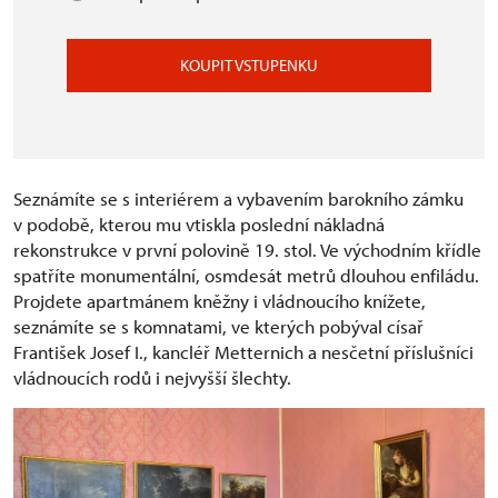
KOUPIT VSTUPENKU
Seznámíte se s interiérem a vybavením barokního zámku
v podobě, kterou mu vtiskla poslední nákladná
rekonstrukce v první polovině 19. stol. Ve východním křídle
spatříte monumentální, osmdesát metrů dlouhou enfiládu.
Projdete apartmánem kněžny i vládnoucího knížete,
seznámíte se s komnatami, ve kterých pobýval císař
František Josef I., kancléř Metternich a nesčetní příslušníci
vládnoucích rodů i nejvyšší šlechty.