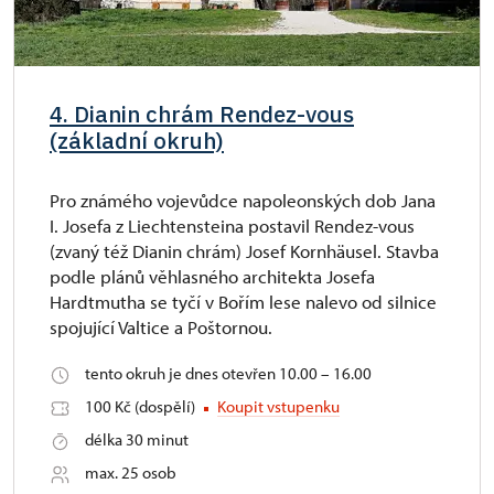
4. Dianin chrám Rendez-vous
(základní okruh)
Pro známého vojevůdce napoleonských dob Jana
I. Josefa z Liechtensteina postavil Rendez-vous
(zvaný též Dianin chrám) Josef Kornhäusel. Stavba
podle plánů věhlasného architekta Josefa
Hardtmutha se tyčí v Bořím lese nalevo od silnice
spojující Valtice a Poštornou.
tento okruh je dnes otevřen 10.00 – 16.00
100 Kč (dospělí)
Koupit vstupenku
délka 30 minut
max. 25 osob