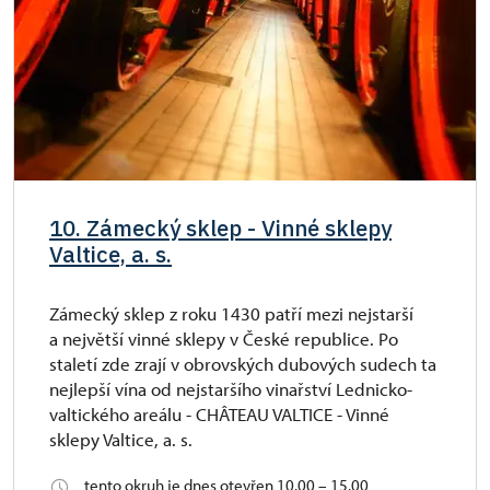
10. Zámecký sklep - Vinné sklepy
Valtice, a. s.
Zámecký sklep z roku 1430 patří mezi nejstarší
a největší vinné sklepy v České republice. Po
staletí zde zrají v obrovských dubových sudech ta
nejlepší vína od nejstaršího vinařství Lednicko-
valtického areálu - CHÂTEAU VALTICE - Vinné
sklepy Valtice, a. s.
tento okruh je dnes otevřen 10.00 – 15.00