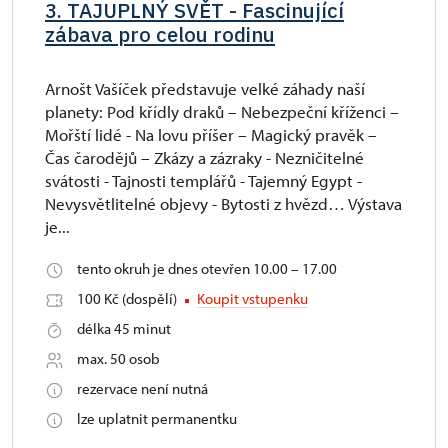
3. TAJUPLNÝ SVĚT - Fascinující
zábava pro celou rodinu
Arnošt Vašíček představuje velké záhady naší
planety: Pod křídly draků – Nebezpeční kříženci –
Mořští lidé - Na lovu příšer – Magický pravěk –
Čas čarodějů – Zkázy a zázraky - Nezničitelné
svátosti - Tajnosti templářů - Tajemný Egypt -
Nevysvětlitelné objevy - Bytosti z hvězd… Výstava
je...
tento okruh je dnes otevřen 10.00 – 17.00
100 Kč (dospělí)
Koupit vstupenku
délka 45 minut
max. 50 osob
rezervace není nutná
lze uplatnit permanentku