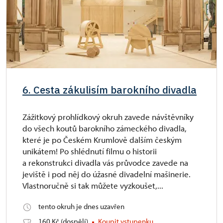
6. Cesta zákulisím barokního divadla
Zážitkový prohlídkový okruh zavede návštěvníky
do všech koutů barokního zámeckého divadla,
které je po Českém Krumlově dalším českým
unikátem! Po shlédnutí filmu o historii
a rekonstrukci divadla vás průvodce zavede na
jeviště i pod něj do úžasné divadelní mašinerie.
Vlastnoručně si tak můžete vyzkoušet,...
tento okruh je dnes uzavřen
160 Kč (dospělí)
Koupit vstupenku