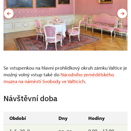
Se vstupenkou na hlavní prohlídkový okruh zámku Valtice je
možný volný vstup také do
Národního zemědělského
muzea na náměstí Svobody ve Valticích
.
Návštěvní doba
Období
Dny
Hodiny
1. 5.-30. 9.
po–ne
9.00 – 17.00