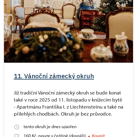
11. Vánoční zámecký okruh
Již tradiční Vánoční zámecký okruh se bude konat
také v roce 2025 od 11. listopadu v knížecím bytě
- Apartmánu Františka I. z Liechtensteinu a také na
přilehlých chodbách. Okruh je bez průvodce.
tento okruh je dnes uzavřen
160 Kč, pouze v češtině (dospělí)
Koupit