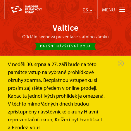
MENU
CS
Valtice
oficiální webová prezentace státního zámku
DNEŠNÍ NÁVŠTĚVNÍ DOBA
V neděli 30. srpna a 27. září bude na této
Zámek Valtice
Informace pro návštěvníky
památce vstup na vybrané prohlídkové
Prohlídkové okruhy
Hlavní reprezentační okruh...
okruhy zdarma. Bezplatnou vstupenku si
prosím zajistěte předem v online prodeji.
Hlavní reprezentační okruh
Kapacita jednotlivých prohlídek je omezená.
(základní okruh)
V těchto mimořádných dnech budou
zpřístupněny návštěvnické okruhy Hlavní
reprezentační okruh, Knížecí byt Františka I.
Průvodce Vás za padesát pět minut provede více než
a Rendez-vous.