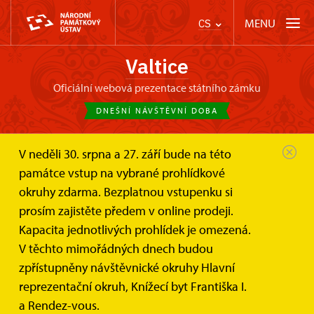
MENU
CS
Valtice
oficiální webová prezentace státního zámku
DNEŠNÍ NÁVŠTĚVNÍ DOBA
V neděli 30. srpna a 27. září bude na této
Zámek Valtice
Informace pro návštěvníky
památce vstup na vybrané prohlídkové
Prohlídkové okruhy
Zámecká barokní kaple
okruhy zdarma. Bezplatnou vstupenku si
prosím zajistěte předem v online prodeji.
Zámecká barokní kaple
Kapacita jednotlivých prohlídek je omezená.
V těchto mimořádných dnech budou
zpřístupněny návštěvnické okruhy Hlavní
Prohlídka úchvatných a skvěle dochovaných prostor
reprezentační okruh, Knížecí byt Františka I.
zámecké barokní kaple, umístěné v nejstarší části
a Rendez-vous.