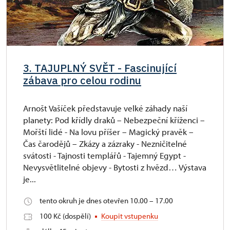
3. TAJUPLNÝ SVĚT - Fascinující
zábava pro celou rodinu
Arnošt Vašíček představuje velké záhady naší
planety: Pod křídly draků – Nebezpeční kříženci –
Mořští lidé - Na lovu příšer – Magický pravěk –
Čas čarodějů – Zkázy a zázraky - Nezničitelné
svátosti - Tajnosti templářů - Tajemný Egypt -
Nevysvětlitelné objevy - Bytosti z hvězd… Výstava
je...
tento okruh je dnes otevřen 10.00 – 17.00
100 Kč (dospělí)
Koupit vstupenku