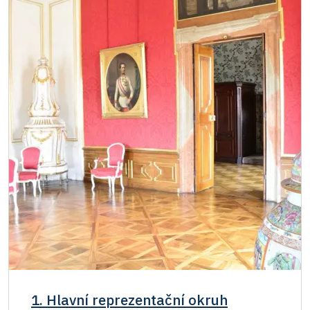
Jednorázové vstupenky vydané NPÚ
zdarma
Průkaz zaměstnance NPÚ (+ až 3 rodinní
zdarma
příslušníci)
Průkaz Náš člověk *
zdarma
* Platí pouze pro jednu osobu (držitele
průkazu)
1. Hlavní reprezentační okruh