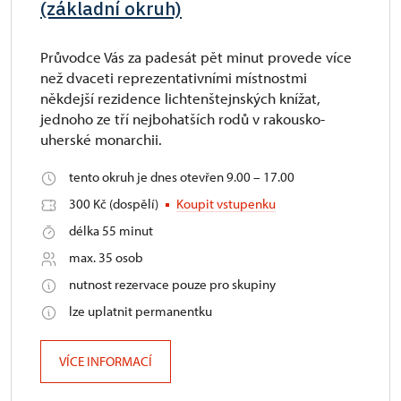
(základní okruh)
Průvodce Vás za padesát pět minut provede více
než dvaceti reprezentativními místnostmi
někdejší rezidence lichtenštejnských knížat,
jednoho ze tří nejbohatších rodů v rakousko-
uherské monarchii.
tento okruh je dnes otevřen 9.00 – 17.00
300 Kč (dospělí)
Koupit vstupenku
délka 55 minut
max. 35 osob
nutnost rezervace pouze pro skupiny
lze uplatnit permanentku
VÍCE INFORMACÍ