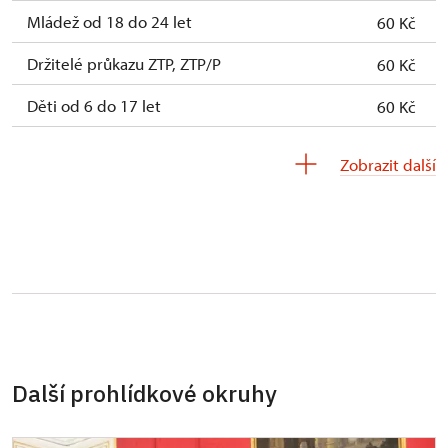
Mládež od 18 do 24 let
60 Kč
Držitelé průkazu ZTP, ZTP/P
60 Kč
Děti od 6 do 17 let
60 Kč
Děti do 5 let
zdarma
Zobrazit další
Průvodce držitele průkazu ZTP/P
zdarma
Pedagogický dozor (pro školní skupiny 1
zdarma
osoba na 15 dětí)
Průvodce organizované skupiny (1 osoba
zdarma
pro celou skupinu min. 15 osob)
Karta zaměstnance s QR kódem MK ČR *
neposkytuje se
Další prohlídkové okruhy
Průkaz ICOMOS *
neposkytuje se
Celoroční volné vstupenky vydané NPÚ
zdarma