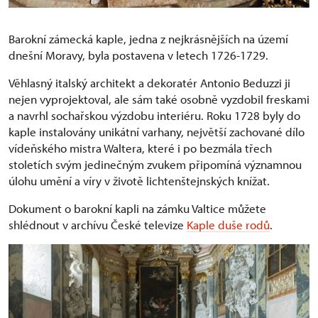
Barokní zámecká kaple, jedna z nejkrásnějších na území
dnešní Moravy, byla postavena v letech 1726-1729.
Věhlasný italský architekt a dekoratér Antonio Beduzzi ji
nejen vyprojektoval, ale sám také osobně vyzdobil freskami
a navrhl sochařskou výzdobu interiéru. Roku 1728 byly do
kaple instalovány unikátní varhany, největší zachované dílo
vídeňského mistra Waltera, které i po bezmála třech
stoletích svým jedinečným zvukem připomíná významnou
úlohu umění a víry v životě lichtenštejnských knížat.
Dokument o barokní kapli na zámku Valtice můžete
shlédnout v archívu České televize
Kaple duše rodů
.