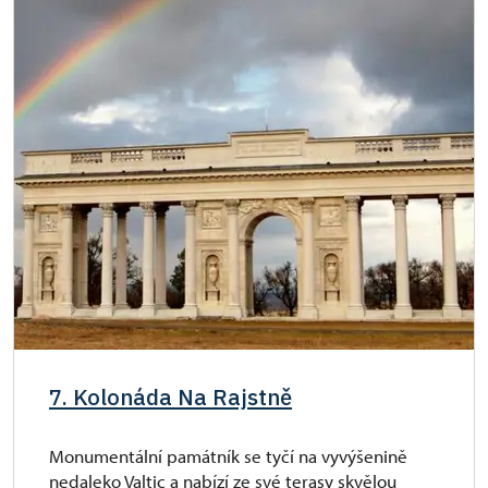
7. Kolonáda Na Rajstně
Monumentální památník se tyčí na vyvýšenině
nedaleko Valtic a nabízí ze své terasy skvělou