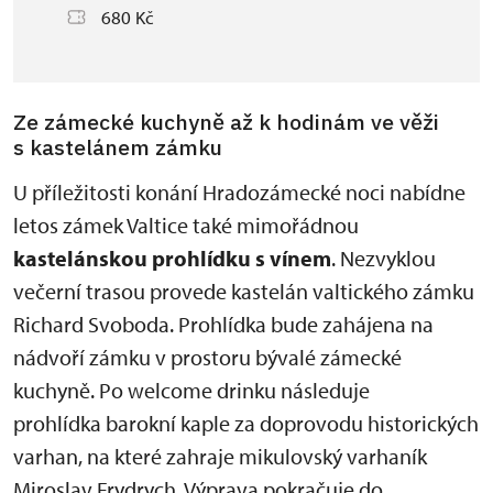
680 Kč
Ze zámecké kuchyně až k hodinám ve věži
s kastelánem zámku
U příležitosti konání Hradozámecké noci nabídne
letos zámek Valtice také mimořádnou
kastelánskou prohlídku s vínem
. Nezvyklou
večerní trasou provede kastelán valtického zámku
Richard Svoboda. Prohlídka bude zahájena na
nádvoří zámku v prostoru bývalé zámecké
kuchyně. Po welcome drinku následuje
prohlídka barokní kaple za doprovodu historických
varhan, na které zahraje mikulovský varhaník
Miroslav Frydrych. Výprava pokračuje do