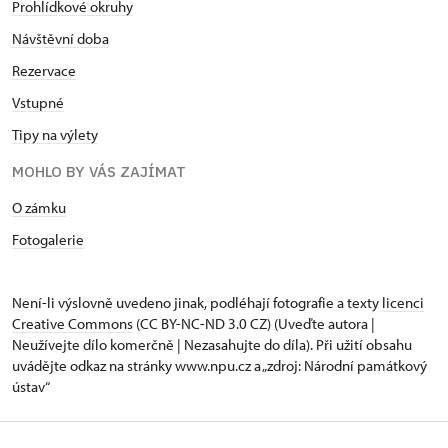
Prohlídkové okruhy
Návštěvní doba
Rezervace
Vstupné
Tipy na výlety
MOHLO BY VÁS ZAJÍMAT
O zámku
Fotogalerie
Není-li výslovně uvedeno jinak, podléhají fotografie a texty
licenci
Creative Commons
(CC BY-NC-ND 3.0 CZ) (Uveďte autora |
Neužívejte dílo komerčně | Nezasahujte do díla). Při užití obsahu
uvádějte odkaz na stránky www.npu.cz a „zdroj: Národní památkový
ústav“