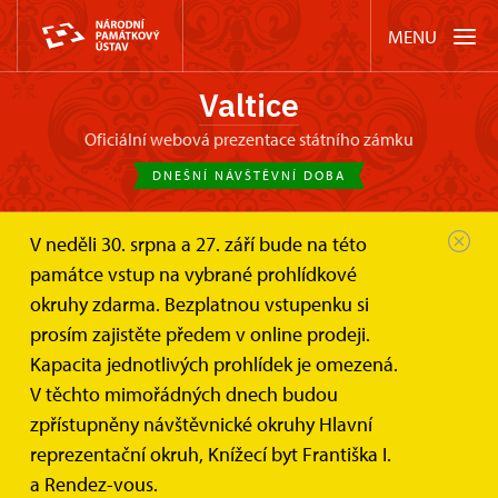
MENU
Valtice
oficiální webová prezentace státního zámku
DNEŠNÍ NÁVŠTĚVNÍ DOBA
V neděli 30. srpna a 27. září bude na této
Zámek Valtice
Akce
památce vstup na vybrané prohlídkové
HRADOZÁMECKÁ NOC 2024: Kastelánská...
okruhy zdarma. Bezplatnou vstupenku si
prosím zajistěte předem v online prodeji.
HRADOZÁMECKÁ NOC 2024:
Kapacita jednotlivých prohlídek je omezená.
Kastelánská prohlídka na zámku
V těchto mimořádných dnech budou
Valtice
zpřístupněny návštěvnické okruhy Hlavní
reprezentační okruh, Knížecí byt Františka I.
a Rendez-vous.