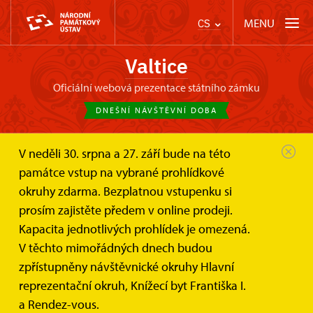
MENU
CS
Valtice
oficiální webová prezentace státního zámku
DNEŠNÍ NÁVŠTĚVNÍ DOBA
V neděli 30. srpna a 27. září bude na této
Zámek Valtice
Svatby a pronájmy
památce vstup na vybrané prohlídkové
Požární a návštěvní řády
okruhy zdarma. Bezplatnou vstupenku si
Návštěvní a požární řády
prosím zajistěte předem v online prodeji.
Kapacita jednotlivých prohlídek je omezená.
Dokumenty vztahující se k nájemním smlouvám
V těchto mimořádných dnech budou
a komerčnímu provozu částí SZ Valtice
zpřístupněny návštěvnické okruhy Hlavní
reprezentační okruh, Knížecí byt Františka I.
a Rendez-vous.
navstevni-rad-divadlo.pdf