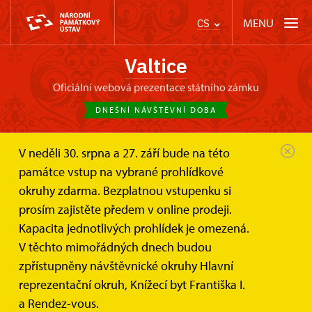
MENU
CS
Valtice
oficiální webová prezentace státního zámku
DNEŠNÍ NÁVŠTĚVNÍ DOBA
V neděli 30. srpna a 27. září bude na této
Zámek Valtice
Svatby a pronájmy
památce vstup na vybrané prohlídkové
Salónky na zámečku Rendez-vous
okruhy zdarma. Bezplatnou vstupenku si
Sál a salónek loveckého zámečku
prosím zajistěte předem v online prodeji.
Rendez-vous
Kapacita jednotlivých prohlídek je omezená.
V těchto mimořádných dnech budou
Dvě krásné místnosti pro svatby či jiné slavnostní
zpřístupněny návštěvnické okruhy Hlavní
příležitosti
reprezentační okruh, Knížecí byt Františka I.
a Rendez-vous.