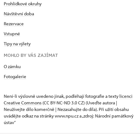
Prohlídkové okruhy
Návštěvní doba
Rezervace
Vstupné
Tipy na výlety
MOHLO BY VÁS ZAJÍMAT
O zámku
Fotogalerie
Není-li výslovně uvedeno jinak, podléhají fotografie a texty
licenci
Creative Commons
(CC BY-NC-ND 3.0 CZ) (Uveďte autora |
Neužívejte dílo komerčně | Nezasahujte do díla). Při užití obsahu
uvádějte odkaz na stránky www.npu.cz a „zdroj: Národní památkový
ústav“