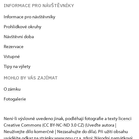
INFORMACE PRO NÁVŠTĚVNÍKY
Informace pro návštěvníky
Prohlídkové okruhy
Návštěvní doba
Rezervace
Vstupné
Tipy na výlety
MOHLO BY VÁS ZAJÍMAT
O zámku
Fotogalerie
Není-li výslovně uvedeno jinak, podléhají fotografie a texty
licenci
Creative Commons
(CC BY-NC-ND 3.0 CZ) (Uveďte autora |
Neužívejte dílo komerčně | Nezasahujte do díla). Při užití obsahu
uvádějte odkaz na stránky www.npu.cz a „zdroj: Národní památkový