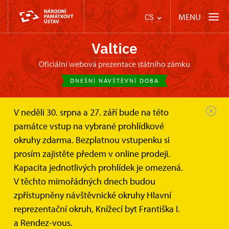
MENU
CS
Valtice
oficiální webová prezentace státního zámku
DNEŠNÍ NÁVŠTĚVNÍ DOBA
V neděli 30. srpna a 27. září bude na této
Zámek Valtice
Svatby a pronájmy
Zámecký park
památce vstup na vybrané prohlídkové
okruhy zdarma. Bezplatnou vstupenku si
Zámecký park
prosím zajistěte předem v online prodeji.
Kapacita jednotlivých prohlídek je omezená.
Park v bezprostředním okolí valtického zámku
V těchto mimořádných dnech budou
s několika prostory pro venkovní sešlosti, oslavy či
zpřístupněny návštěvnické okruhy Hlavní
obřady
reprezentační okruh, Knížecí byt Františka I.
a Rendez-vous.