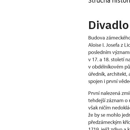
Stručná histo
Divadlo
Budova zámeckého d
Aloise I. Josefa z 
posledním významn
v 17. a 18. století
v obdélníkovém půdo
úředník, architekt,
spojen i první věd
První nalezená zmín
tehdejší záznam o 
však ničím nedokláda
že by se mohlo je
předzámeckým křídl
1719, jejíž zdivo a