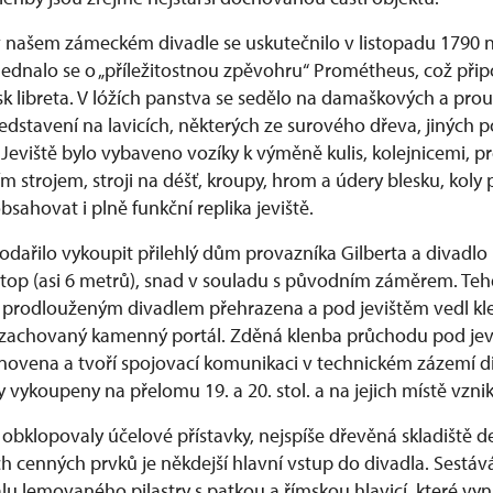
v našem zámeckém divadle se uskutečnilo v listopadu 1790 
. Jednalo se o „příležitostnou zpěvohru“ Prométheus, což p
k libreta. V lóžích panstva se sedělo na damaškových a prou
ředstavení na lavicích, některých ze surového dřeva, jiných
eviště bylo vybaveno vozíky k výměně kulis, kolejnicemi, pr
m strojem, stroji na déšť, kroupy, hrom a údery blesku, koly p
obsahovat i plně funkční replika jeviště.
podařilo vykoupit přilehlý dům provazníka Gilberta a divadl
top (asi 6 metrů), snad v souladu s původním záměrem. Tehdy
la prodlouženým divadlem přehrazena a pod jevištěm vedl kle
zachovaný kamenný portál. Zděná klenba průchodu pod jev
novena a tvoří spojovací komunikaci v technickém zázemí d
ly vykoupeny na přelomu 19. a 20. stol. a na jejich místě vznik
obklopovaly účelové přístavky, nejspíše dřevěná skladiště d
 cenných prvků je někdejší hlavní vstup do divadla. Sestáv
u lemovaného pilastry s patkou a římskou hlavicí, které vy