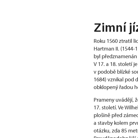
Zimní j
Roku 1560 ztratil l
Hartman II. (1544-1
byl předznamenán m
V 17. a 18. století
v podobě blízké sou
1684) vznikal pod 
obklopený řadou h
Prameny uvádějí, ž
17. století. Ve Wil
plošině před zámec
a stavby kolem pr
otázku, zda 85 metr