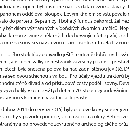
poli nad vstupem byl původně nápis s datací vzniku stavby. D
panonem odděloval sloupek. Levým křídlem se vstupovalo d
alo do parteru. Sepsán byl i bohatý fundus dekorací, žel n
ly být dílem významných vídeňských dvorních umělců. Ne
a, kterou známe z některých dochovaných fotografií, poch
í a možná souvisí s návštěvou císaře Františka Josefa I. v roce
 minulého století bylo divadlo ještě relativně dobře zachov
čnil, ale konec války přinesl zánik završený pozdější přest
ch letech byla snesena polovalba nad zadní stěnou jeviště. D
se sedlovou střechou s valbou. Pro účely vjezdu traktorů 
chodní stěně divadla od přístupové cesty podél lisovny. Dev
hy vyvrcholily v osmdesátých letech 20. století vybudováním
vestavbou s komínem v zadní části jeviště.
od dubna 2014 do června 2015) byly ocelové krovy sneseny a
 střechy v původní podobě, s polovalbou a okny. Betonové
dstraněny a po provedené zevrubného archeologického průz