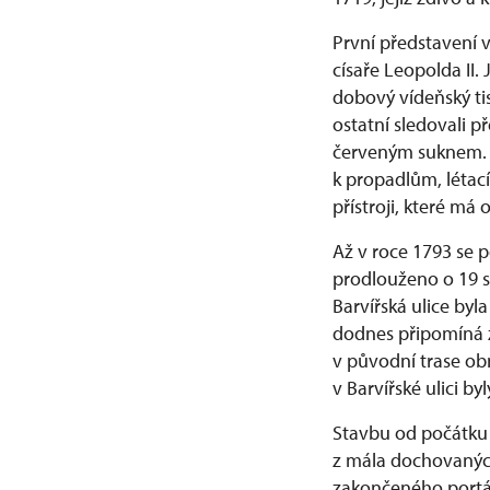
První představení 
císaře Leopolda II
dobový vídeňský tis
ostatní sledovali p
červeným suknem. J
k propadlům, létací
přístroji, které má 
Až v roce 1793 se 
prodlouženo o 19 s
Barvířská ulice by
dodnes připomíná 
v původní trase ob
v Barvířské ulici by
Stavbu od počátku 
z mála dochovaných
zakončeného portál