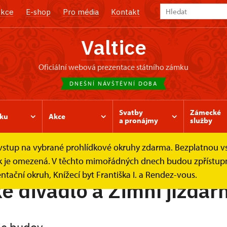
kce
E-shop
Pro média
Kontakt
Valtice
oficiální webová prezentace státního zámku
DNEŠNÍ NÁVŠTĚVNÍ DOBA
Svatby
Zámecké
ku
Akce
a pronájmy
služby
e vstup na vybrané prohlídkové okruhy zdarma. Bezplatnou v
 a jízdárna
Historie a současnost
ídek je omezená. V těchto mimořádných dnech budou zpřístu
ntační okruh, Knížecí byt Františka I. a Rendez-vous.
 divadlo a Zimní jízdár