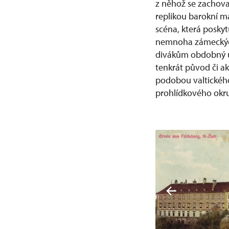
z něhož se zachova
replikou barokní ma
scéna, která posky
nemnoha zámeckých
divákům obdobný um
tenkrát původ či ak
podobou valtickéh
prohlídkového okr