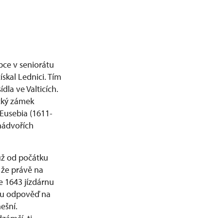
pce v seniorátu
ískal Lednici. Tím
la ve Valticích.
ický zámek
 Eusebia (1611-
nádvořích
už od počátku
, že právě na
e 1643 jízdárnu
ou odpověď na
ešní.