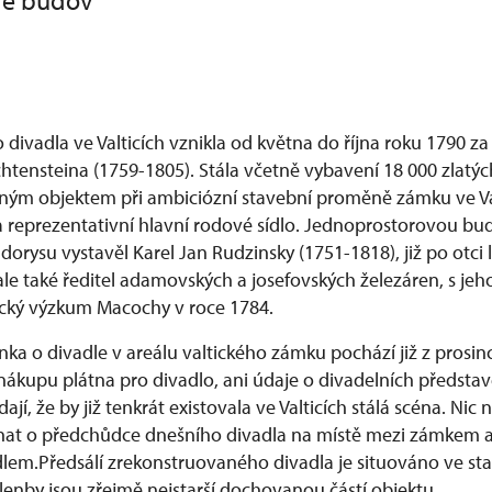
rie budov
ivadla ve Valticích vznikla od května do října roku 1790 za
Lichtensteina (1759-1805). Stála včetně vybavení 18 000 zlatýc
ým objektem při ambiciózní stavební proměně zámku ve Va
 na reprezentativní hlavní rodové sídlo. Jednoprostorovou b
rysu vystavěl Karel Jan Rudzinsky (1751-1818), již po otci 
 ale také ředitel adamovských a josefovských železáren, s je
ecký výzkum Macochy v roce 1784.
ka o divadle v areálu valtického zámku pochází již z prosin
nákupu plátna pro divadlo, ani údaje o divadelních představ
jí, že by již tenkrát existovala ve Valticích stálá scéna. Nic 
dnat o předchůdce dnešního divadla na místě mezi zámkem 
em.Předsálí zrekonstruovaného divadla je situováno ve star
 klenby jsou zřejmě nejstarší dochovanou částí objektu.