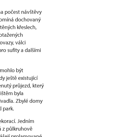
na počest návštěvy
řipomíná dochovaný
těných křeslech,
 potažených
ovazy, válci
ro sufity a dalšími
o mohlo být
 ještě existující
nutý průjezd, který
ištěm byla
ivadla. Zbylé domy
l park.
ekorací. Jedním
á z půlkruhově
nášejí prolamované