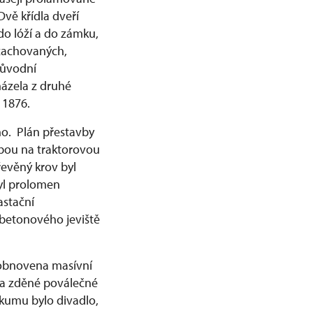
vě křídla dveří
o lóží a do zámku,
ezachovaných,
původní
ázela z druhé
 1876.
áno. Plán přestavby
avbou na traktorovou
řevěný krov byl
byl prolomen
astační
 betonového jeviště
 obnovena masívní
 a zděné poválečné
kumu bylo divadlo,