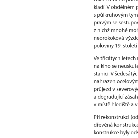
kladí. V obdélném 
s půlkruhovým tym
pravým se sestupov
z nichž mnohé moh
neorokoková výzdob
poloviny 19. stolet
Ve třicátých letech
na kino se neuskute
stanici. V šedesátý
nahrazen ocelovým 
průjezd v severový
a degradující zása
v místě hlediště a 
Při rekonstrukci (
dřevěná konstrukce
konstrukce byly o