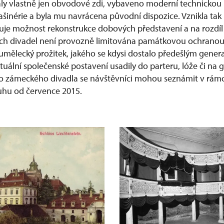
ly vlastně jen obvodové zdi, vybaveno moderní technickou i
šinérie a byla mu navrácena původní dispozice. Vznikla tak 
tuje možnost rekonstrukce dobových představení a na rozd
 divadel není provozně limitována památkovou ochranou.
ělecký prožitek, jakého se kdysi dostalo předešlým generac
tuální společenské postavení usadily do parteru, lóže či na g
o zámeckého divadla se návštěvníci mohou seznámit v rám
uhu od července 2015.