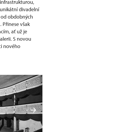
nfrastrukturou,
unikátní divadelní
íl od obdobných
 Přinese však
ím, ať už je
alerii. S novou
ci nového