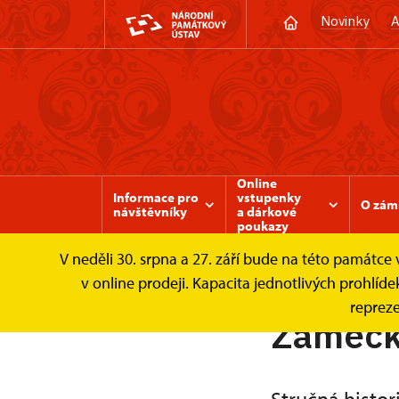
Novinky
A
Online
Informace pro
vstupenky
O zám
návštěvníky
a dárkové
poukazy
V neděli 30. srpna a 27. září bude na této památc
Zámek Valtice
O zámku
NCDT - Divadlo
v online prodeji. Kapacita jednotlivých prohl
repreze
Zámecké