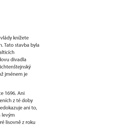
 vlády knížete
h. Tato stavba byla
lticích
udovu divadla
lichtenštejnský
hož jménem je
ce 1696. Ani
eních z té doby
nedokazuje ani to,
a levým
é lisovně z roku