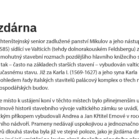
ízdárna
ichtenštejnský senior zadlužené panství Mikulov a jeho nástu
585) sídlící ve Valticích (tehdy dolnorakouském Feldsbergu) z
ohutný stavební rozmach pozdějšího hlavního knížecího síd
 je tak – často na základech starších stavení – vybudován valt
časnému stavu. Již za Karla I. (1569-1627) a jeho syna Karla
dohledem řady italských stavitelů palácový komplex o třech 
ospodářských budov.
e místo k ustájení koní v těchto místech bylo přinejmenším 
helmově historii stavebního vývoje valtického zámku se uvádí
kým příkopem vybudovali Andrea a Jan Křtitel Ernové v roc
vního nádvoří. Prameny nedávají uspokojivou a jednoznačn
ů dlouhá stavba byla již ve stejné poloze, jako je jízdárna dn