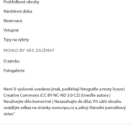
Prohlídkové okruhy
Návštěvní doba
Rezervace
Vstupné
Tipy na výlety
MOHLO BY VÁS ZAJÍMAT
O zámku
Fotogalerie
Není-li výslovně uvedeno jinak, podléhají fotografie a texty
licenci
Creative Commons
(CC BY-NC-ND 3.0 CZ) (Uveďte autora |
Neužívejte dílo komerčně | Nezasahujte do díla). Při užití obsahu
uvádějte odkaz na stránky www.npu.cz a „zdroj: Národní památkový
ústav“