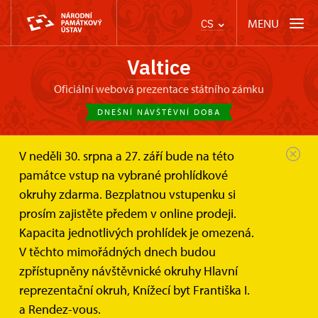
MENU
CS
Valtice
oficiální webová prezentace státního zámku
DNEŠNÍ NÁVŠTĚVNÍ DOBA
V neděli 30. srpna a 27. září bude na této
Zámek Valtice
Online vstupenky a dárkové poukazy
památce vstup na vybrané prohlídkové
Dárkové poukazy
okruhy zdarma. Bezplatnou vstupenku si
Dárkové poukazy
prosím zajistěte předem v online prodeji.
Kapacita jednotlivých prohlídek je omezená.
Darujte svým blízkým zážitek. Naplánujte jim výlet na
V těchto mimořádných dnech budou
památku!
zpřístupněny návštěvnické okruhy Hlavní
reprezentační okruh, Knížecí byt Františka I.
Originální dárek pro každou příležitost. Dárek, který potěší
nejen příznivce hradů a zámků.
a Rendez-vous.