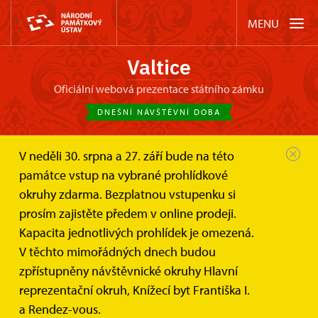
MENU
Valtice
oficiální webová prezentace státního zámku
DNEŠNÍ NÁVŠTĚVNÍ DOBA
V neděli 30. srpna a 27. září bude na této
Zámek Valtice
Akce
památce vstup na vybrané prohlídkové
Adventní Parní jízdárna na zámku...
okruhy zdarma. Bezplatnou vstupenku si
prosím zajistěte předem v online prodeji.
Adventní Parní jízdárna na zámku
Kapacita jednotlivých prohlídek je omezená.
Valtice
V těchto mimořádných dnech budou
zpřístupněny návštěvnické okruhy Hlavní
reprezentační okruh, Knížecí byt Františka I.
a Rendez-vous.