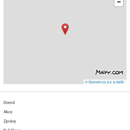
−
© Seznam.cz a.s. a další
Domů
Akce
Zprávy