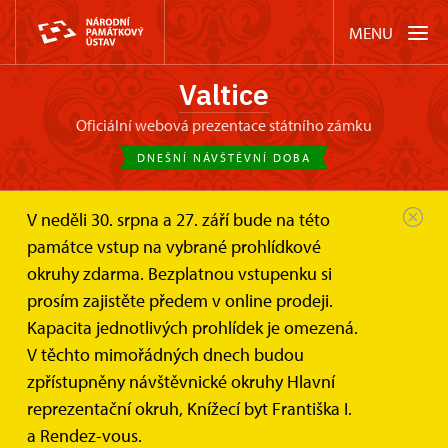
MENU
Valtice
oficiální webová prezentace státního zámku
DNEŠNÍ NÁVŠTĚVNÍ DOBA
V neděli 30. srpna a 27. září bude na této
Zámek Valtice
Akce
Benefiční koncert lidové hudby v...
památce vstup na vybrané prohlídkové
okruhy zdarma. Bezplatnou vstupenku si
Benefiční koncert lidové hudby
prosím zajistěte předem v online prodeji.
v divadle zámku Valtice
Kapacita jednotlivých prohlídek je omezená.
V těchto mimořádných dnech budou
zpřístupněny návštěvnické okruhy Hlavní
reprezentační okruh, Knížecí byt Františka I.
a Rendez-vous.