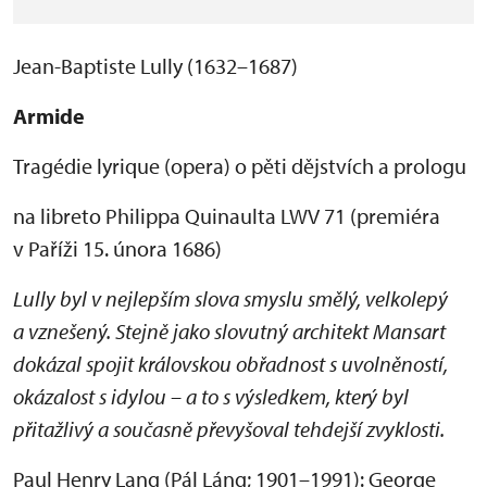
Jean-Baptiste Lully (1632–1687)
Armide
Tragédie lyrique (opera) o pěti dějstvích a prologu
na libreto Philippa Quinaulta LWV 71 (premiéra
v Paříži 15. února 1686)
Lully byl v nejlepším slova smyslu smělý, velkolepý
a vznešený. Stejně jako slovutný architekt Mansart
dokázal spojit královskou obřadnost s uvolněností,
okázalost s idylou – a to s výsledkem, který byl
přitažlivý a současně převyšoval tehdejší zvyklosti.
Paul Henry Lang (Pál Láng; 1901–1991): George