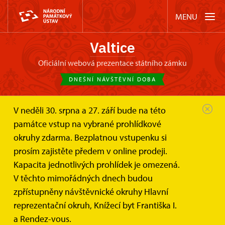
MENU
Valtice
oficiální webová prezentace státního zámku
DNEŠNÍ NÁVŠTĚVNÍ DOBA
V neděli 30. srpna a 27. září bude na této
Zámek Valtice
Akce
památce vstup na vybrané prohlídkové
Jean-Baptiste Lully: Armide - lyrická...
okruhy zdarma. Bezplatnou vstupenku si
prosím zajistěte předem v online prodeji.
Jean-Baptiste Lully: Armide -
Kapacita jednotlivých prohlídek je omezená.
lyrická tragédie v divadle zámku
V těchto mimořádných dnech budou
Valtice
zpřístupněny návštěvnické okruhy Hlavní
reprezentační okruh, Knížecí byt Františka I.
a Rendez-vous.