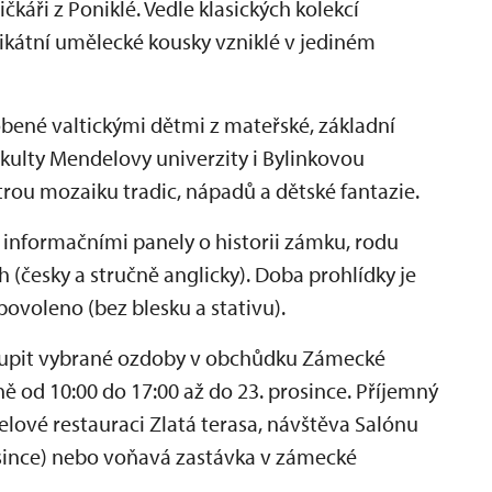
čkáři z Poniklé. Vedle klasických kolekcí
nikátní umělecké kousky vzniklé v jediném
obené valtickými dětmi z mateřské, základní
akulty Mendelovy univerzity i Bylinkovou
trou mozaiku tradic, nápadů a dětské fantazie.
s informačními panely o historii zámku, rodu
 (česky a stručně anglicky). Doba prohlídky je
povoleno (bez blesku a stativu).
oupit vybrané ozdoby v obchůdku Zámecké
ně od 10:00 do 17:00 až do 23. prosince. Příjemný
elové restauraci Zlatá terasa, návštěva Salónu
since) nebo voňavá zastávka v zámecké