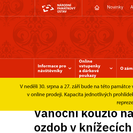
Novinky
A
Online
Informace pro
vstupenky
O zám
návštěvníky
a dárkové
poukazy
V neděli 30. srpna a 27. září bude na této památc
Zámek Valtice
Zprávy
Vánoční kouzlo n
v online prodeji. Kapacita jednotlivých prohl
repreze
Vánoční kouzlo na
ozdob v knížecíc