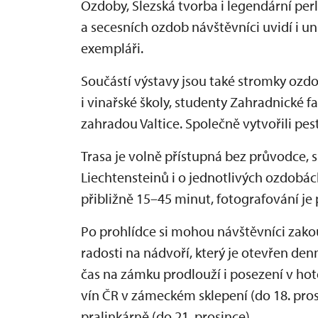
Ozdoby, Slezská tvorba i legendární perli
a secesních ozdob návštěvníci uvidí i u
exempláři.
Součástí výstavy jsou také stromky ozd
i vinařské školy, studenty Zahradnické f
zahradou Valtice. Společně vytvořili pes
Trasa je volně přístupná bez průvodce, 
Liechtensteinů i o jednotlivých ozdobách
přibližně 15–45 minut, fotografování je 
Po prohlídce si mohou návštěvníci zak
radosti na nádvoří, který je otevřen den
čas na zámku prodlouží i posezení v hot
vín ČR v zámeckém sklepení (do 18. pro
pralinkárně (do 21. prosince).