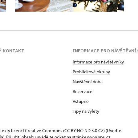
Ý KONTAKT
INFORMACE PRO NÁVŠTĚVNÍ
Informace pro návštěvníky
Prohlídkové okruhy
Návštěvní doba
Rezervace
Vstupné
Tipy na výlety
 texty
licenci Creative Commons
(CC BY-NC-ND 3.0 CZ) (Uveďte
la). Při užití obsahu uvádějte odkaz na stránky www.npu.cz