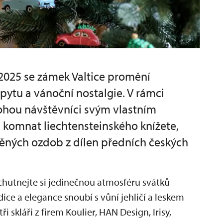
 2025 se zámek Valtice promění
pytu a vánoční nostalgie. V rámci
hou návštěvníci svým vlastním
komnat liechtensteinského knížete,
něných ozdob z dílen předních českých
hutnejte si jedinečnou atmosféru svátků
adice a elegance snoubí s vůní jehličí a leskem
i skláři z firem Koulier, HAN Design, Irisy,