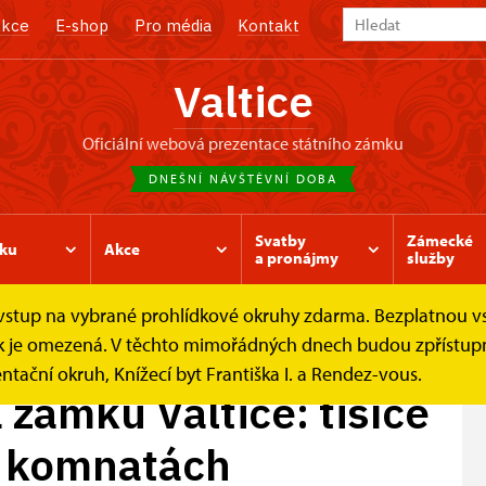
kce
E-shop
Pro média
Kontakt
Valtice
oficiální webová prezentace státního zámku
DNEŠNÍ NÁVŠTĚVNÍ DOBA
Svatby
Zámecké
ku
Akce
a pronájmy
služby
e vstup na vybrané prohlídkové okruhy zdarma. Bezplatnou v
a zámku Valtice:...
ídek je omezená. V těchto mimořádných dnech budou zpřístu
ntační okruh, Knížecí byt Františka I. a Rendez-vous.
 zámku Valtice: tisíce
h komnatách