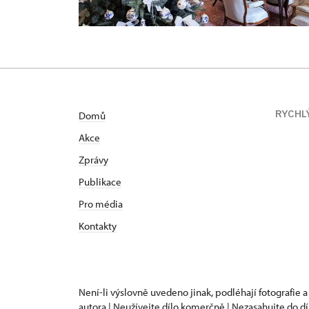
RYCHL
Domů
Akce
Zprávy
Publikace
Pro média
Kontakty
Není-li výslovně uvedeno jinak, podléhají fotografie a
autora | Neužívejte dílo komerčně | Nezasahujte do dí