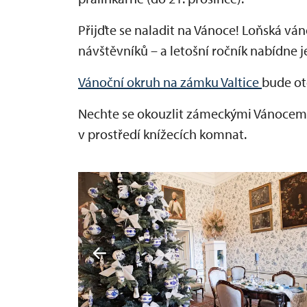
Přijďte se naladit na Vánoce! Loňská vánoč
návštěvníků – a letošní ročník nabídne je
Vánoční okruh na zámku Valtice
bude ot
Nechte se okouzlit zámeckými Vánocemi a
v prostředí knížecích komnat.